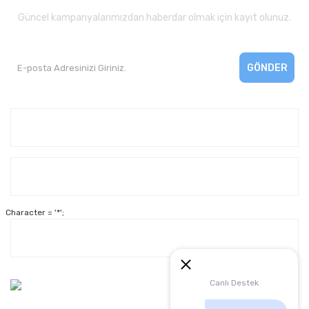
Güncel kampanyalarımızdan haberdar olmak için kayıt olunuz.
GÖNDER
Kurumsal
Yardım
Character = '*';
Alışveriş
Müşteri Hizmetleri:
Canlı Destek
0 312 3950290