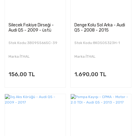
Silecek Fıskiye Dirseği -
Denge Kolu Sol Arka - Audi
Audi Q5 - 2009 - üstü
Q5 - 2008 - 2015
Stok Kodu:3B0955665C-39
Stok Kodu:8K0505323H-1
Marka:İTHAL
Marka:İTHAL
156,00 TL
1.690,00 TL