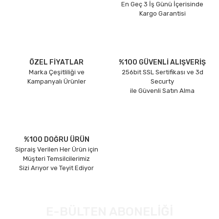
En Geç 3 İş Günü İçerisinde
Kargo Garantisi
ÖZEL FİYATLAR
%100 GÜVENLİ ALIŞVERİŞ
Marka Çeşitliliği ve
256bit SSL Sertifikası ve 3d
Kampanyalı Ürünler
Securty
ile Güvenli Satın Alma
%100 DOĞRU ÜRÜN
Sipraiş Verilen Her Ürün için
Müşteri Temsilcilerimiz
Sizi Arıyor ve Teyit Ediyor
E-BÜLTEN ABONELİĞİ