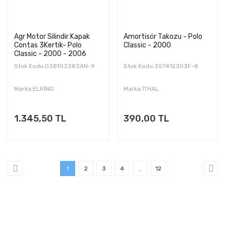
Agr Motor Silindir Kapak
Amortisör Takozu - Polo
Contas 3Kertik- Polo
Classic - 2000
Classic - 2000 - 2006
Stok Kodu:038103383AN-9
Stok Kodu:357412303F-8
Marka:ELRİNG
Marka:İTHAL
1.345,50 TL
390,00 TL
1
2
3
4
..
12