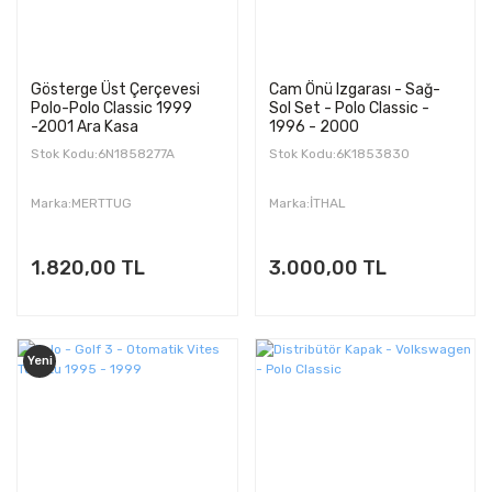
Gösterge Üst Çerçevesi
Cam Önü Izgarası - Sağ-
Polo-Polo Classic 1999
Sol Set - Polo Classic -
-2001 Ara Kasa
1996 - 2000
(Yapıstırmalı modeli tırnak
Stok Kodu:6N1858277A
Stok Kodu:6K1853830
geçmeli değildir.)
Marka:MERTTUG
Marka:İTHAL
1.820,00 TL
3.000,00 TL
Yeni