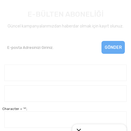
E-BÜLTEN ABONELİĞİ
Güncel kampanyalarımızdan haberdar olmak için kayıt olunuz.
GÖNDER
Kurumsal
Yardım
Character = '*';
Alışveriş