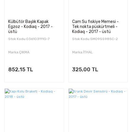
Külbütör Başlık Kapak
Cam Su fıskiye Memesi -
Egzoz - Kodiaq - 2017 -
Tek nokta püskürtmeli -
üstü
Kodiaq - 2017 - üstü
Stok Kodu:036103111G-7
Stok Kodu:5M0955985C-2
Marka:ÇIKMA
Marka:İTHAL
852,15 TL
325,00 TL