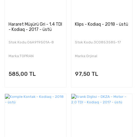
Hararet Müşürü Gri - 1.4 TDI
Klips - Kodiaq - 2018 - üstü
- Kodiaq - 2017 - üstü
Stok Kodu:06A919501A-8
Stok Kodu:3C0853585-17
Marka:TOPRAN
Marka:Orjinal
585,00 TL
97,50 TL