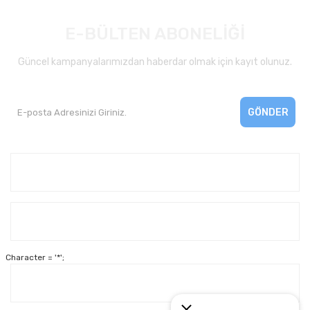
E-BÜLTEN ABONELİĞİ
Güncel kampanyalarımızdan haberdar olmak için kayıt olunuz.
GÖNDER
Kurumsal
Yardım
Character = '*';
Alışveriş