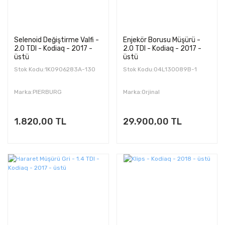
Selenoid Değiştirme Valfi -
Enjekör Borusu Müşürü -
2.0 TDI - Kodiaq - 2017 -
2.0 TDI - Kodiaq - 2017 -
üstü
üstü
Stok Kodu:1K0906283A-130
Stok Kodu:04L130089B-1
Marka:PIERBURG
Marka:Orjinal
1.820,00 TL
29.900,00 TL