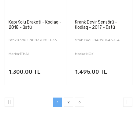
Kapı Kolu Braketi - Kodiaq -
Krank Devir Sensörü -
2018 - üstü
Kodiaq - 2017 - üstü
Stok Kodu:5N0837885H-16
Stok Kodu:04C906433-4
Marka:İTHAL
Marka:NGK
1.300,00 TL
1.495,00 TL
1
2
3