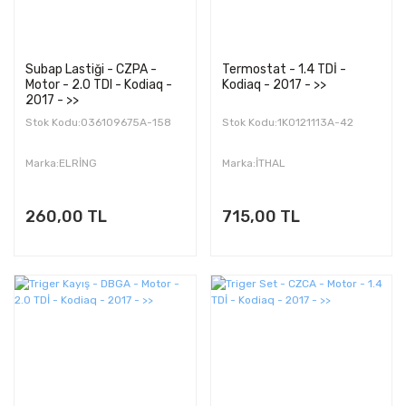
Subap Lastiği - CZPA -
Termostat - 1.4 TDİ -
Motor - 2.0 TDI - Kodiaq -
Kodiaq - 2017 - >>
2017 - >>
Stok Kodu:036109675A-158
Stok Kodu:1K0121113A-42
Marka:ELRİNG
Marka:İTHAL
260,00 TL
715,00 TL