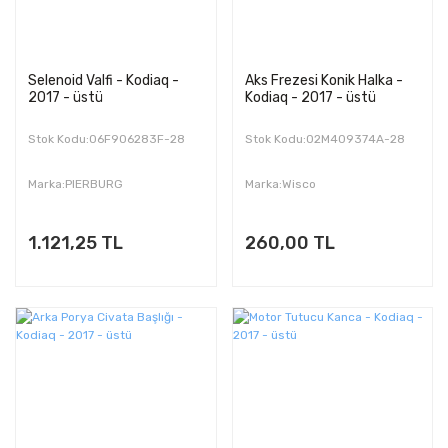
Selenoid Valfi - Kodiaq -
Aks Frezesi Konik Halka -
2017 - üstü
Kodiaq - 2017 - üstü
Stok Kodu:06F906283F-28
Stok Kodu:02M409374A-28
Marka:PIERBURG
Marka:Wisco
1.121,25 TL
260,00 TL