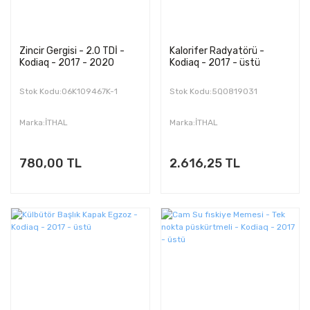
Zincir Gergisi - 2.0 TDİ -
Kalorifer Radyatörü -
Kodiaq - 2017 - 2020
Kodiaq - 2017 - üstü
Stok Kodu:06K109467K-1
Stok Kodu:5Q0819031
Marka:İTHAL
Marka:İTHAL
780,00 TL
2.616,25 TL