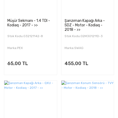
Müşür Sekmanı - 1.4 TDI -
Şanzıman Kapağı Arka -
Kodiaq - 2017 - >>
SDZ - Motor - Kodiaq -
2018 - >>
Stok Kodu:032121142-8
Stok Kodu:02M301211D-3
Marka:PEX
Marka:SWAG
65,00 TL
455,00 TL