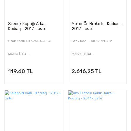
Silecek Kapağı Arka -
Motor Ön Braketi - Kodiaq -
Kodiaq - 2017 - üstü
2017 - üstü
Stok Kodu:5K6955435-4
Stok Kodu:04L199207-2
Marka:İTHAL
Marka:İTHAL
119,60 TL
2.616,25 TL