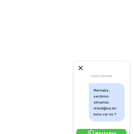
artları
runması
mu
Canlı Destek
Merhaba , 
yardımcı 
olmamızı 
istediğiniz bir 
konu var mı ?
Canlı Destek İçin Tıkla:
WhatsApp