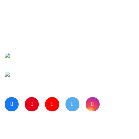
İletişim
Şifremi Unuttu
Siparişlerim
Kargo Takip
Banka Hesap Numaralarımız
Bize Ulaşın
Blog Sayfamız
Müşteri Hizmetleri:
0 312 3950290
Haritada Bizi Görmek için Tıklayınız
Bizi Takip Ediyor musunuz?