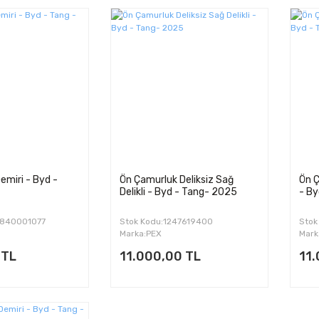
miri - Byd -
Ön Çamurluk Deliksiz Sağ
Ön Ç
Delikli - Byd - Tang- 2025
- By
E840001077
Stok Kodu:1247619400
Stok
Marka:PEX
Mark
 TL
11.000,00 TL
11