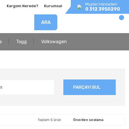
Müşteri Hizmetleri
Kargom Nerede?
Kurumsal
0 312 3950290
ARA
a
Togg
Volkswagen
PARÇAYI BUL
Toplam 5 ürün