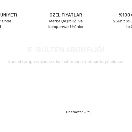
UNİYETİ
ÖZEL FİYATLAR
%100 
risinde
Marka Çeşitliliği ve
256bit SSL
i
Kampanyalı Ürünler
ile
E-BÜLTEN ABONELİĞİ
Güncel kampanyalarımızdan haberdar olmak için kayıt olunuz.
Character = '*';
Alışveriş
Mesafeli Satış Sözl