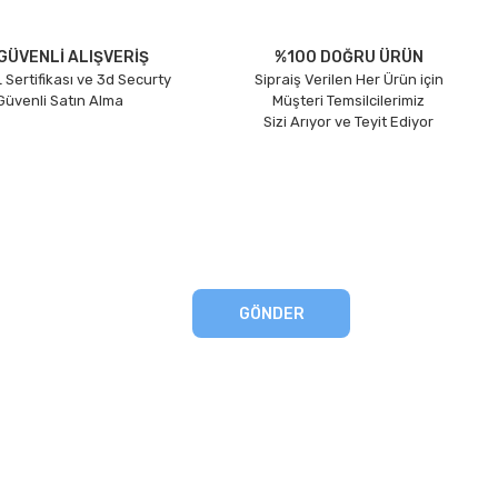
GÜVENLİ ALIŞVERİŞ
%100 DOĞRU ÜRÜN
 Sertifikası ve 3d Securty
Sipraiş Verilen Her Ürün için
 Güvenli Satın Alma
Müşteri Temsilcilerimiz
Sizi Arıyor ve Teyit Ediyor
GÖNDER
eşmesi