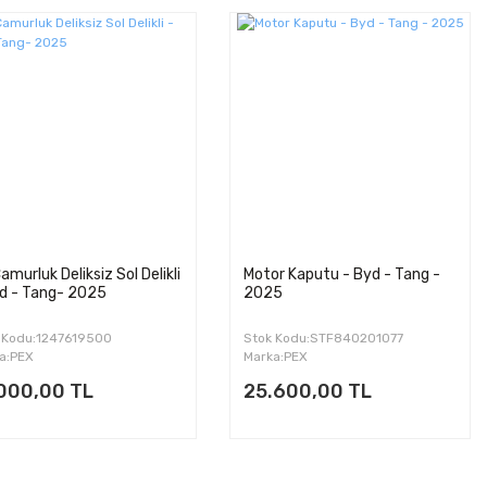
amurluk Deliksiz Sol Delikli
Motor Kaputu - Byd - Tang -
d - Tang- 2025
2025
 Kodu:1247619500
Stok Kodu:STF840201077
a:PEX
Marka:PEX
.000,00 TL
25.600,00 TL