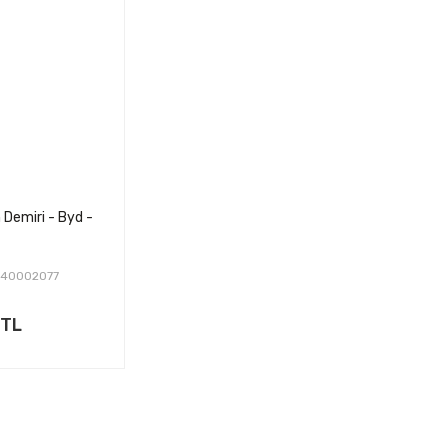
Demiri - Byd -
840002077
 TL