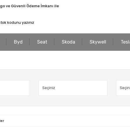
rgo ve Güvenli Ödeme İmkanı ile
Byd
Seat
Skoda
Skywell
Tesl
ler