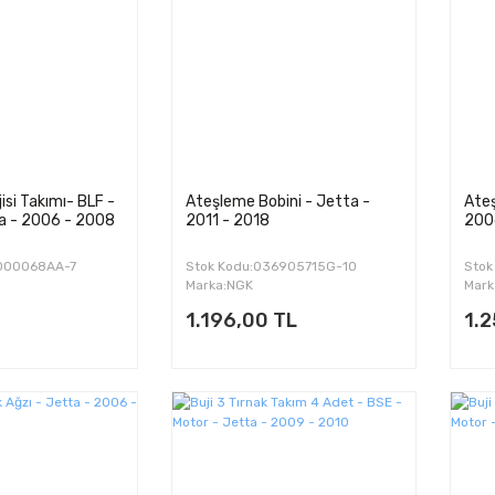
isi Takımı- BLF -
Ateşleme Bobini - Jetta -
Ateş
a - 2006 - 2008
2011 - 2018
200
1000068AA-7
Stok Kodu:036905715G-10
Stok
Marka:NGK
Mark
1.196,00 TL
1.