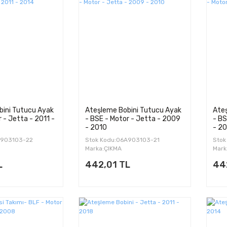
bini Tutucu Ayak
Ateşleme Bobini Tutucu Ayak
Ate
 - Jetta - 2011 -
- BSE - Motor - Jetta - 2009
- BS
- 2010
- 20
A903103-22
Stok Kodu:06A903103-21
Stok
Marka:ÇIKMA
Mark
L
442,01 TL
44