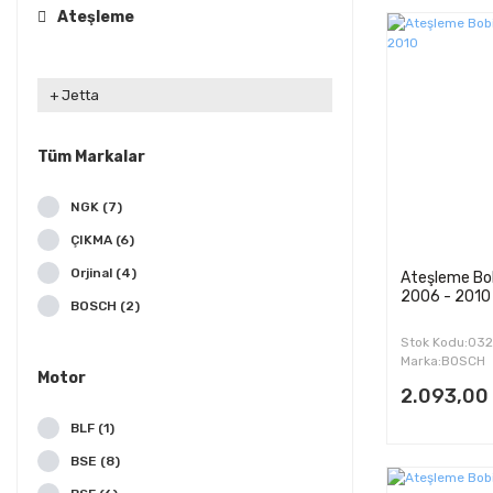
Ateşleme
Jetta
Tüm Markalar
NGK (7)
ÇIKMA (6)
Orjinal (4)
Ateşleme Bob
2006 - 2010
BOSCH (2)
İTHAL (2)
Stok Kodu:03
Marka:BOSCH
Motor
2.093,00
BLF (1)
BSE (8)