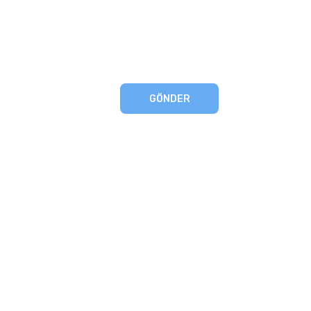
GÖNDER
eşmesi
artları
runması
mu