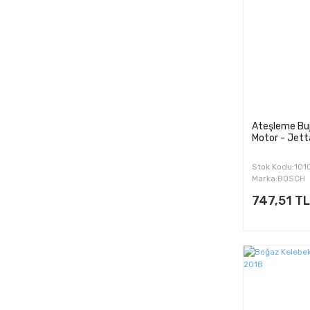
2017 (7)
2018 (5)
Ateşleme Buj
Motor - Jett
Stok Kodu:10
Marka:BOSCH
747,51 TL