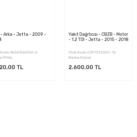
 - Arka - Jetta - 2009 -
Yakıt Dağıtıcısı - CBZB - Motor
4
- 1.2 TDI - Jetta - 2015 - 2018
 Kodu:1K0615601AA-6
Stok Kodu:03F133320C-16
a:İTHAL
Marka:Orjinal
820,00 TL
2.600,00 TL