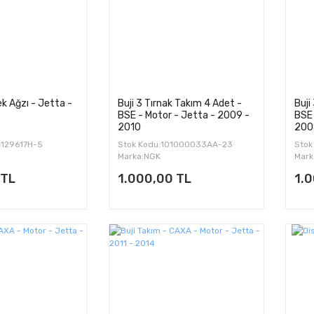
k Ağzı - Jetta -
Buji 3 Tırnak Takım 4 Adet -
Buji
BSE - Motor - Jetta - 2009 -
BSE 
2010
200
C129617H-5
Stok Kodu:101000033AA-23
Stok
Marka:NGK
Mark
 TL
1.000,00 TL
1.