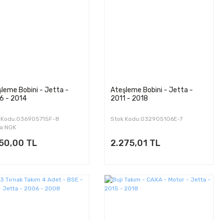
leme Bobini - Jetta -
Ateşleme Bobini - Jetta -
6 - 2014
2011 - 2018
 Kodu:036905715F-8
Stok Kodu:032905106E-7
a:NGK
250,00 TL
2.275,01 TL