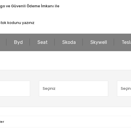
rgo ve Güvenli Ödeme İmkanı ile
Byd
Seat
Skoda
Skywell
Tesl
ler