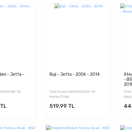
ini - Jetta -
Buji - Jetta - 2006 - 2014
Ate
- BS
201
2905106B-10
Stok Kodu:06H905601A-10
Stok
Marka:İTHAL
Mark
 TL
519,99 TL
44