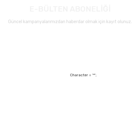
E-BÜLTEN ABONELİĞİ
Güncel kampanyalarımızdan haberdar olmak için kayıt olunuz.
Character = '*';
Alışveriş
Mesafeli Satış Sözl
m
Garanti ve Değişim Ş
Kişisel Verilerin Ko
Havale Bildirim For