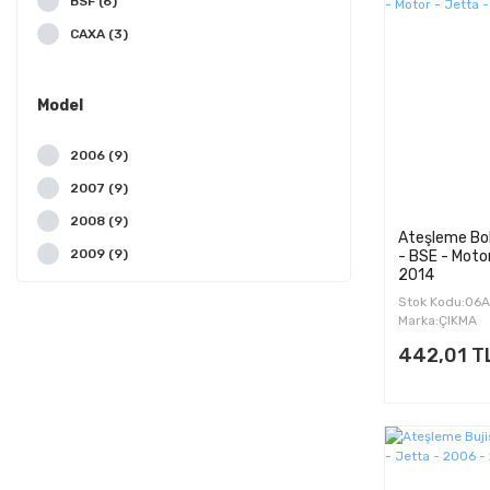
BSF (6)
CAXA (3)
CBZA (1)
CBZB (2)
Model
CCSA (3)
2006 (9)
2007 (9)
2008 (9)
Ateşleme Bo
2009 (9)
- BSE - Motor
2014
2010 (8)
Stok Kodu:06
2011 (12)
Marka:ÇIKMA
442,01 T
2012 (11)
2013 (12)
2014 (11)
2015 (7)
2016 (7)