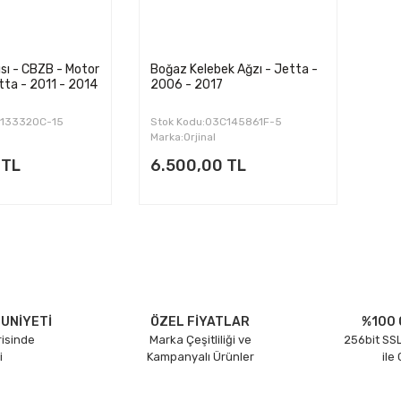
ısı - CBZB - Motor
Boğaz Kelebek Ağzı - Jetta -
etta - 2011 - 2014
2006 - 2017
F133320C-15
Stok Kodu:03C145861F-5
Marka:Orjinal
 TL
6.500,00 TL
UNİYETİ
ÖZEL FİYATLAR
%100 
risinde
Marka Çeşitliliği ve
256bit SSL
i
Kampanyalı Ürünler
ile