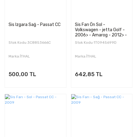
Sis Izgara Sağ - Passat CC
Sis Farı Ön Sol -
Volkswagen - jetta Golf -
2006> - Amarog - 2012> -
Scirocco - 2009>
Stok Kodu:3C8853666C
Stok Kodu:1T0945699D
Marka:İTHAL
Marka:İTHAL
500,00 TL
642,85 TL