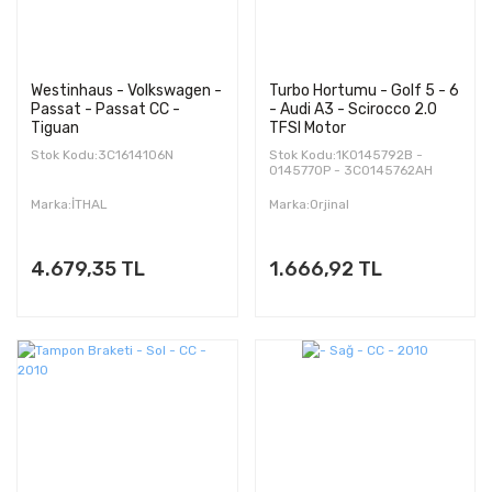
Westinhaus - Volkswagen -
Turbo Hortumu - Golf 5 - 6
Passat - Passat CC -
- Audi A3 - Scirocco 2.0
Tiguan
TFSI Motor
Stok Kodu:3C1614106N
Stok Kodu:1K0145792B -
0145770P - 3C0145762AH
Marka:İTHAL
Marka:Orjinal
4.679,35 TL
1.666,92 TL