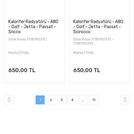
Kalorifer Radyatörü - A80
Kalorifer Radyatörü - A80
- Golf - Jetta - Passat -
- Golf - Jetta - Passat -
Sricco
Scirocco
Stok Kodu:171819031C
Stok Kodu:171819031C -
171819031D
Marka:İTHAL
Marka:İTHAL
650,00 TL
650,00 TL
1
2
3
4
..
11