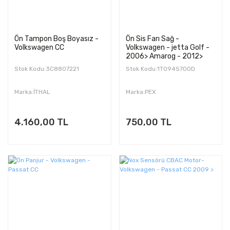
Ön Tampon Boş Boyasız -
Ön Sis Farı Sağ -
Volkswagen CC
Volkswagen - jetta Golf -
2006> Amarog - 2012>
Scirocco - 2009>
Stok Kodu:3C8807221
Stok Kodu:1T0945700D
Marka:İTHAL
Marka:PEX
4.160,00 TL
750,00 TL