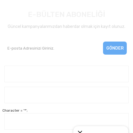
E-BÜLTEN ABONELİĞİ
Güncel kampanyalarımızdan haberdar olmak için kayıt olunuz.
GÖNDER
Kurumsal
Yardım
Character = '*';
Alışveriş