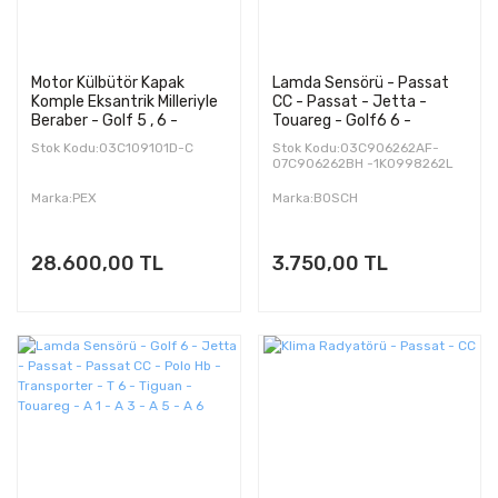
Motor Külbütör Kapak
Lamda Sensörü - Passat
Komple Eksantrik Milleriyle
CC - Passat - Jetta -
Beraber - Golf 5 , 6 -
Touareg - Golf6 6 -
Jetta- Passat - Passat CC
Crafter - Transporter - T5
Stok Kodu:03C109101D-C
Stok Kodu:03C906262AF-
- Tiguan
2.0 - A 1 - A 4 - A 5 - Q 5 -
07C906262BH -1K0998262L
Q 7
Marka:PEX
Marka:BOSCH
28.600,00 TL
3.750,00 TL