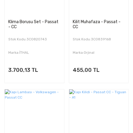
Klima Borusu Set - Passat
Kilit Muhafaza - Passat -
- CC
CC
Stok Kodu:3C0820743
Stok Kodu:3C0839168
Marka:İTHAL
Marka:Orjinal
3.700,13 TL
455,00 TL