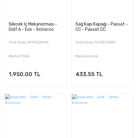
Silecek İç Mekanizması -
Sağ Kapı Kapağı - Passat -
Golf 6 - Eos - Scirocco
CC - Passat CC
Stok Kodu:1K1955601A
Stok Kodu:3C0837880
Marka:İTHAL
Marka:Orjinal
1.950,00 TL
433,55 TL