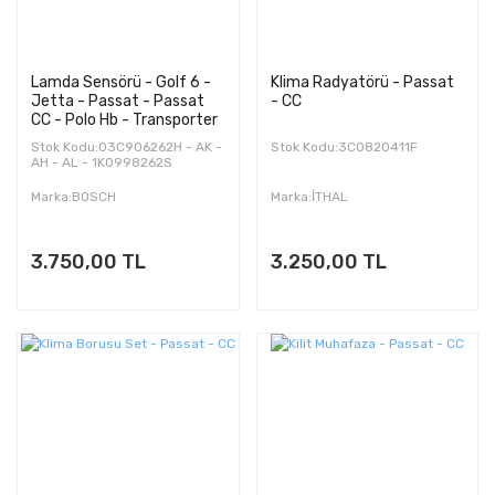
Lamda Sensörü - Golf 6 -
Klima Radyatörü - Passat
Jetta - Passat - Passat
- CC
CC - Polo Hb - Transporter
- T 6 - Tiguan - Touareg -
Stok Kodu:03C906262H - AK -
Stok Kodu:3C0820411F
A 1 - A 3 - A 5 - A 6
AH - AL - 1K0998262S
Marka:BOSCH
Marka:İTHAL
3.750,00 TL
3.250,00 TL