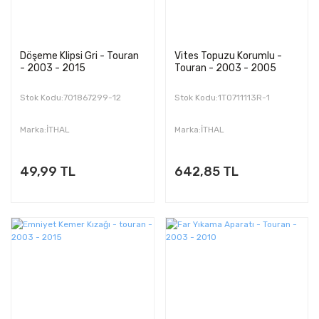
Döşeme Klipsi Gri - Touran
Vites Topuzu Korumlu -
- 2003 - 2015
Touran - 2003 - 2005
Stok Kodu:701867299-12
Stok Kodu:1T0711113R-1
Marka:İTHAL
Marka:İTHAL
49,99 TL
642,85 TL