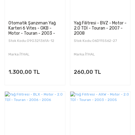
Otomatik Şanzıman Yağ
Yağ Filitresi - BVZ - Motor -
Karteri 6 Vites - GKB -
2.0 TDİ - Touran - 2007 -
Motor - Touran - 2003 -
2008
2005
Stok Kodu:09G321361A-12
Stok Kodu:06D115562-27
Marka:İTHAL
Marka:İTHAL
1.300,00 TL
260,00 TL