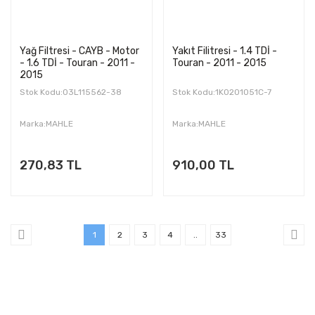
Yağ Filtresi - CAYB - Motor
Yakıt Filitresi - 1.4 TDİ -
- 1.6 TDİ - Touran - 2011 -
Touran - 2011 - 2015
2015
Stok Kodu:03L115562-38
Stok Kodu:1K0201051C-7
Marka:MAHLE
Marka:MAHLE
270,83 TL
910,00 TL
1
2
3
4
..
33