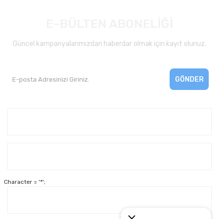
E-BÜLTEN ABONELİĞİ
Güncel kampanyalarımızdan haberdar olmak için kayıt olunuz.
GÖNDER
Kurumsal
Yardım
Character = '*';
Alışveriş