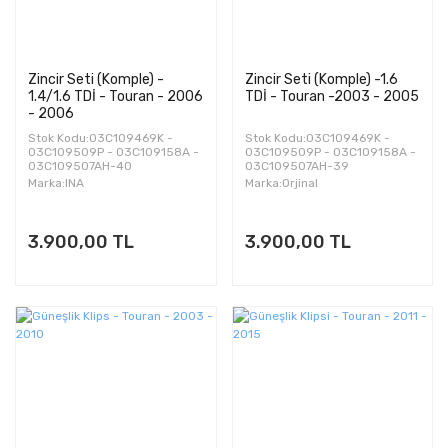
Zincir Seti (Komple) -
Zincir Seti (Komple) -1.6
1.4/1.6 TDİ - Touran - 2006
TDİ - Touran -2003 - 2005
- 2006
Stok Kodu:03C109469K -
Stok Kodu:03C109469K -
03C109509P - 03C109158A -
03C109509P - 03C109158A -
03C109507AH-40
03C109507AH-39
Marka:INA
Marka:Orjinal
3.900,00 TL
3.900,00 TL