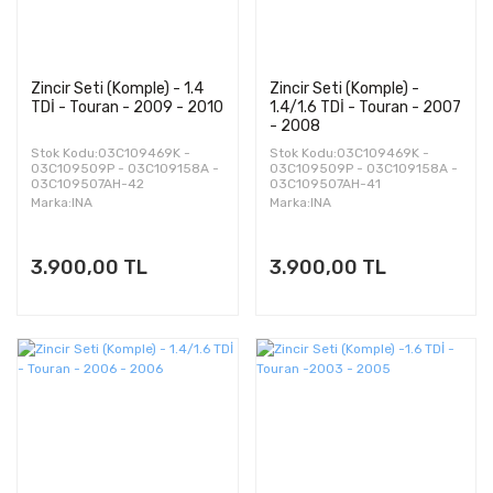
Zincir Seti (Komple) - 1.4
Zincir Seti (Komple) -
TDİ - Touran - 2009 - 2010
1.4/1.6 TDİ - Touran - 2007
- 2008
Stok Kodu:03C109469K -
Stok Kodu:03C109469K -
03C109509P - 03C109158A -
03C109509P - 03C109158A -
03C109507AH-42
03C109507AH-41
Marka:INA
Marka:INA
3.900,00 TL
3.900,00 TL