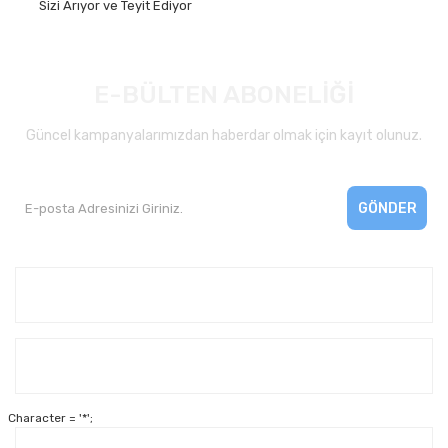
Sizi Arıyor ve Teyit Ediyor
E-BÜLTEN ABONELİĞİ
Güncel kampanyalarımızdan haberdar olmak için kayıt olunuz.
GÖNDER
Kurumsal
Yardım
Character = '*';