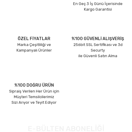
En Geç 3 İş Günü İçerisinde
Kargo Garantisi
ÖZEL FİYATLAR
%100 GÜVENLİ ALIŞVERİŞ
Marka Çeşitliliği ve
256bit SSL Sertifikası ve 3d
Kampanyalı Ürünler
Securty
ile Güvenli Satın Alma
%100 DOĞRU ÜRÜN
Sipraiş Verilen Her Ürün için
Müşteri Temsilcilerimiz
Sizi Arıyor ve Teyit Ediyor
E-BÜLTEN ABONELİĞİ