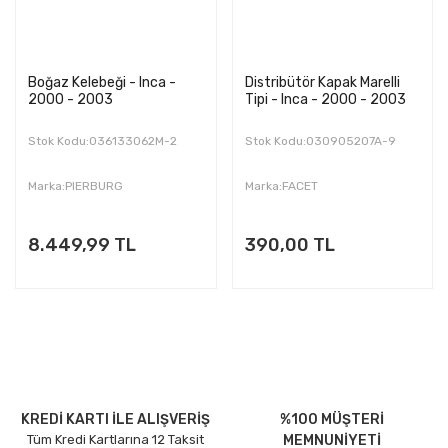
Boğaz Kelebeği - Inca -
Distribütör Kapak Marelli
2000 - 2003
Tipi - Inca - 2000 - 2003
Stok Kodu:036133062M-2
Stok Kodu:030905207A-9
Marka:PIERBURG
Marka:FACET
8.449,99 TL
390,00 TL
KREDİ KARTI İLE ALIŞVERİŞ
%100 MÜŞTERİ
Tüm Kredi Kartlarına 12 Taksit
MEMNUNİYETİ