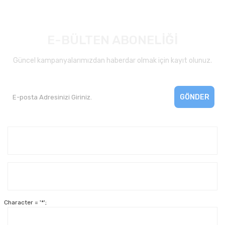
E-BÜLTEN ABONELİĞİ
Güncel kampanyalarımızdan haberdar olmak için kayıt olunuz.
GÖNDER
Kurumsal
Yardım
Character = '*';
Alışveriş