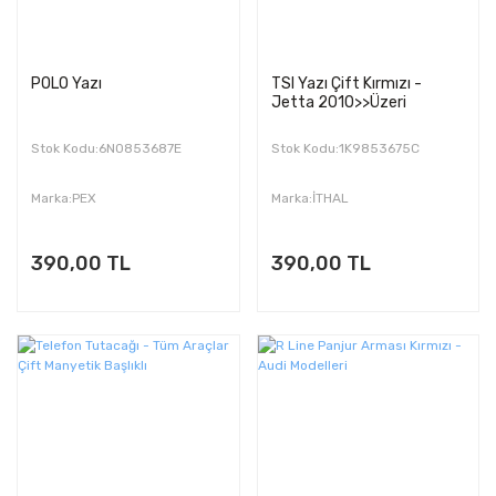
POLO Yazı
TSI Yazı Çift Kırmızı -
Jetta 2010>>Üzeri
Stok Kodu:6N0853687E
Stok Kodu:1K9853675C
Marka:PEX
Marka:İTHAL
390,00 TL
390,00 TL