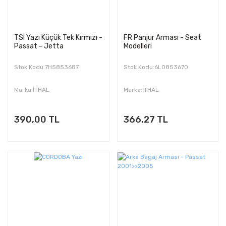
TSI Yazı Küçük Tek Kırmızı -
FR Panjur Arması - Seat
Passat - Jetta
Modelleri
Stok Kodu:7H5853687
Stok Kodu:6L0853670
Marka:İTHAL
Marka:İTHAL
390,00 TL
366,27 TL