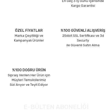
En Geç 3 İş Günü İçerisinde
Kargo Garantisi
ÖZEL FİYATLAR
%100 GÜVENLİ ALIŞVERİŞ
Marka Çeşitliliği ve
256bit SSL Sertifikası ve 3d
Kampanyalı Ürünler
Securty
ile Güvenli Satın Alma
%100 DOĞRU ÜRÜN
Sipraiş Verilen Her Ürün için
Müşteri Temsilcilerimiz
Sizi Arıyor ve Teyit Ediyor
E-BÜLTEN ABONELİĞİ