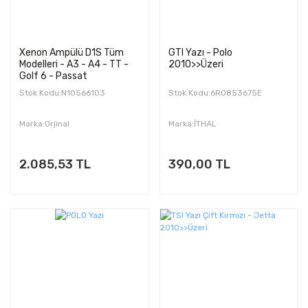
Xenon Ampülü D1S Tüm
GTI Yazı - Polo
Modelleri - A3 - A4 - TT -
2010>>Üzeri
Golf 6 - Passat
Stok Kodu:N10566103
Stok Kodu:6R0853675E
Marka:Orjinal
Marka:İTHAL
2.085,53 TL
390,00 TL