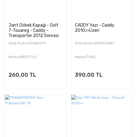
Jant Göbek Kapağı - Golf
CADDY Yazı - Caddy
7-Touareg - Caddy -
2010>>Üzeri
Transporter 2012 Sonrası
Stok Kodu:5G0601171
Stok Kodu:2K5853687
Marka:MERTTUG
Marka:İTHAL
260,00 TL
390,00 TL