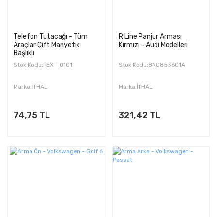
Telefon Tutacağı - Tüm
R Line Panjur Arması
Araçlar Çift Manyetik
Kırmızı - Audi Modelleri
Başlıklı
Stok Kodu:PEX - 0101
Stok Kodu:8N0853601A
Marka:İTHAL
Marka:İTHAL
74,75 TL
321,42 TL