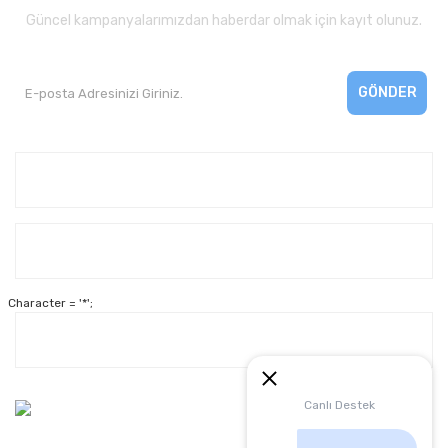
Güncel kampanyalarımızdan haberdar olmak için kayıt olunuz.
GÖNDER
Kurumsal
Yardım
Character = '*';
Alışveriş
Müşteri Hizmetleri:
Canlı Destek
0 312 3950290