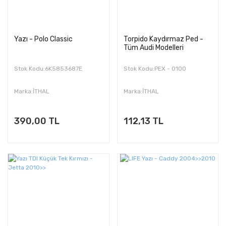
Yazı - Polo Classic
Torpido Kaydırmaz Ped -
Tüm Audi Modelleri
Stok Kodu:6K5853687E
Stok Kodu:PEX - 0100
Marka:İTHAL
Marka:İTHAL
390,00 TL
112,13 TL