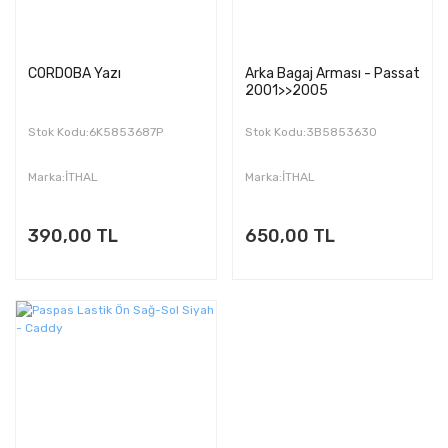
CORDOBA Yazı
Arka Bagaj Arması - Passat
2001>>2005
Stok Kodu:6K5853687P
Stok Kodu:3B5853630
Marka:İTHAL
Marka:İTHAL
390,00 TL
650,00 TL