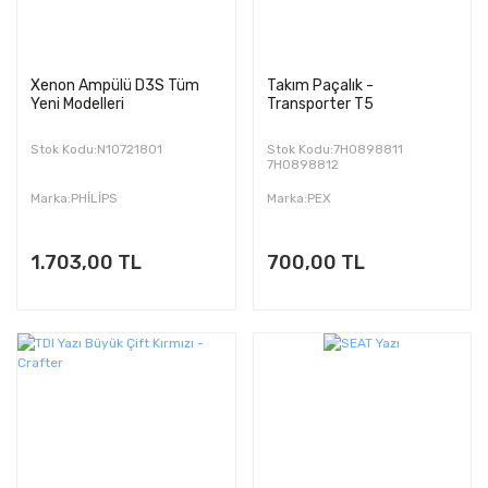
Xenon Ampülü D3S Tüm
Takım Paçalık -
Yeni Modelleri
Transporter T5
Stok Kodu:N10721801
Stok Kodu:7H0898811
7H0898812
Marka:PHİLİPS
Marka:PEX
1.703,00 TL
700,00 TL