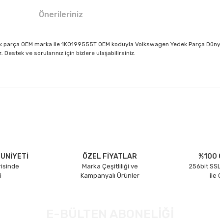
Önerileriniz
dek parça OEM marka ile 1K0199555T OEM koduyla Volkswagen Yedek Parça Dünyası
estek ve sorularınız için bizlere ulaşabilirsiniz.
larda yetersiz gördüğünüz noktaları öneri formunu kullanarak tarafımıza il
Bu ürüne ilk yorumu siz yapın!
Yorum Yaz
UNİYETİ
ÖZEL FİYATLAR
%100 
risinde
Marka Çeşitliliği ve
256bit SSL
i
Kampanyalı Ürünler
ile
E-BÜLTEN ABONELİĞİ