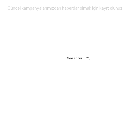
Güncel kampanyalarımızdan haberdar olmak için kayıt olunuz.
Gönder
Character = '*';
Alışveriş
Mesafeli Satış Sözl
m
Garanti ve Değişim Ş
Kişisel Verilerin Ko
Havale Bildirim For