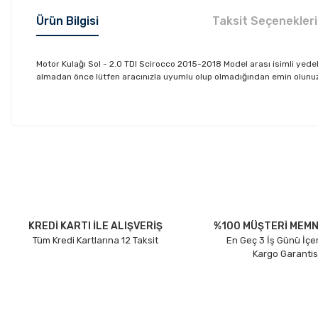
Ürün Bilgisi
Taksit Seçenekleri
Motor Kulağı Sol - 2.0 TDI Scirocco 2015-2018 Model arası isimli ye
almadan önce lütfen aracınızla uyumlu olup olmadığından emin olunuz. D
Bu ürünün fiyat bilgisi, resim, ürün açıklamalarında ve diğer konu
Görüş ve önerileriniz için teşekkür ederiz.
Ürün resmi kalitesiz, bozuk veya görüntülenemiyor.
Ürün açıklamasında eksik bilgiler bulunuyor.
Ürün bilgilerinde hatalar bulunuyor.
KREDİ KARTI İLE ALIŞVERİŞ
%100 MÜŞTERİ MEMN
Tüm Kredi Kartlarına 12 Taksit
En Geç 3 İş Günü İçe
Ürün fiyatı diğer sitelerden daha pahalı.
Kargo Garantis
Bu ürüne benzer farklı alternatifler olmalı.