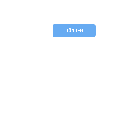
GÖNDER
eşmesi
artları
runması
mu