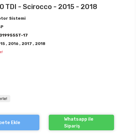
.0 TDI - Scirocco - 2015 - 2018
tor Sistemi
SP
0199555T-17
015
,
2016
,
2017
,
2018
e!
rle!
Whatsapp ile
pete Ekle
Sipariş