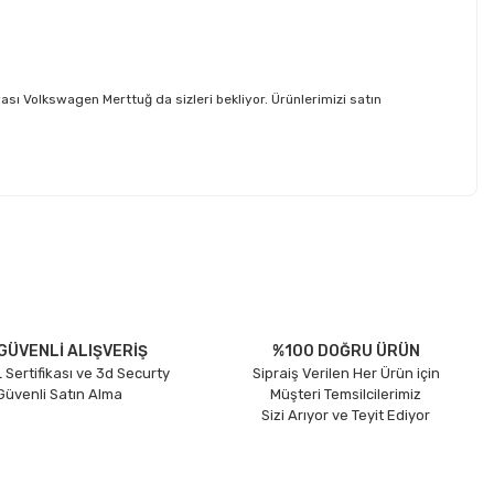
 Volkswagen Merttuğ da sizleri bekliyor. Ürünlerimizi satın
etebilirsiniz.
GÜVENLİ ALIŞVERİŞ
%100 DOĞRU ÜRÜN
 Sertifikası ve 3d Securty
Sipraiş Verilen Her Ürün için
 Güvenli Satın Alma
Müşteri Temsilcilerimiz
Sizi Arıyor ve Teyit Ediyor