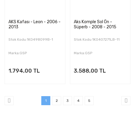
AKS Kafası - Leon - 2006 -
Aks Komple Sol Ön -
2013
Süperb - 2008 - 2015
Stok Kodu:1K0498099B-1
Stok Kodu:1K0407271LB-11
Marka:GSP
Marka:GSP
1.794,00 TL
3.588,00 TL
1
2
3
4
5