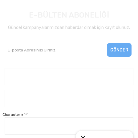
E-BÜLTEN ABONELİĞİ
Güncel kampanyalarımızdan haberdar olmak için kayıt olunuz.
GÖNDER
Kurumsal
Yardım
Character = '*';
Alışveriş