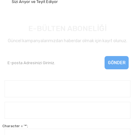
Sizi Arıyor ve Teyit Ediyor
E-BÜLTEN ABONELİĞİ
Güncel kampanyalarımızdan haberdar olmak için kayıt olunuz.
GÖNDER
Kurumsal
Yardım
Character = '*';