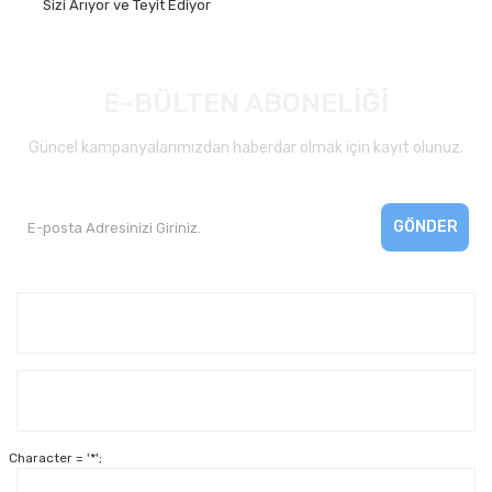
Sizi Arıyor ve Teyit Ediyor
E-BÜLTEN ABONELİĞİ
Güncel kampanyalarımızdan haberdar olmak için kayıt olunuz.
GÖNDER
Kurumsal
Yardım
Character = '*';