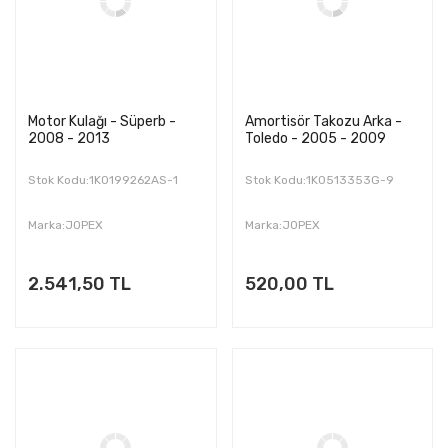
Motor Kulağı - Süperb -
Amortisör Takozu Arka -
2008 - 2013
Toledo - 2005 - 2009
Stok Kodu:1K0199262AS-1
Stok Kodu:1K0513353G-9
Marka:JOPEX
Marka:JOPEX
2.541,50 TL
520,00 TL