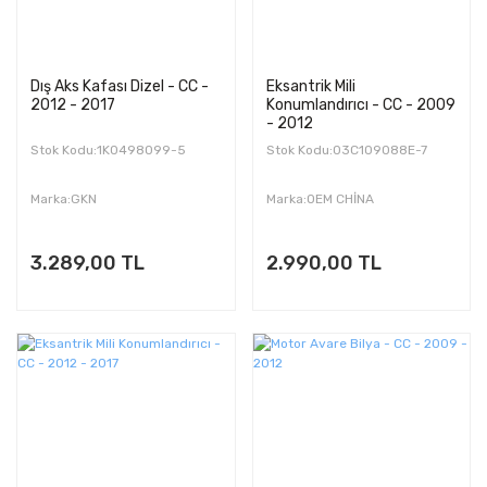
Dış Aks Kafası Dizel - CC -
Eksantrik Mili
2012 - 2017
Konumlandırıcı - CC - 2009
- 2012
Stok Kodu:1K0498099-5
Stok Kodu:03C109088E-7
Marka:GKN
Marka:OEM CHİNA
3.289,00 TL
2.990,00 TL