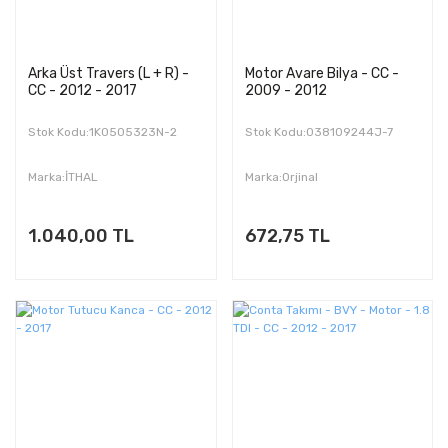
Arka Üst Travers (L + R) -
Motor Avare Bilya - CC -
CC - 2012 - 2017
2009 - 2012
Stok Kodu:1K0505323N-2
Stok Kodu:038109244J-7
Marka:İTHAL
Marka:Orjinal
1.040,00 TL
672,75 TL