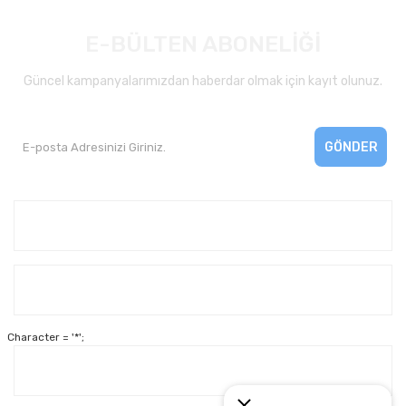
E-BÜLTEN ABONELİĞİ
Güncel kampanyalarımızdan haberdar olmak için kayıt olunuz.
GÖNDER
Kurumsal
Yardım
Character = '*';
Alışveriş