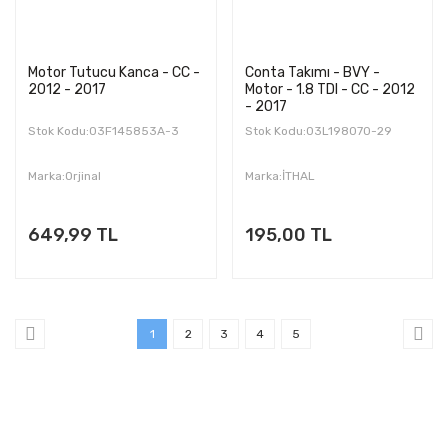
Motor Tutucu Kanca - CC -
Conta Takımı - BVY -
2012 - 2017
Motor - 1.8 TDI - CC - 2012
- 2017
Stok Kodu:03F145853A-3
Stok Kodu:03L198070-29
Marka:Orjinal
Marka:İTHAL
649,99 TL
195,00 TL
1
2
3
4
5