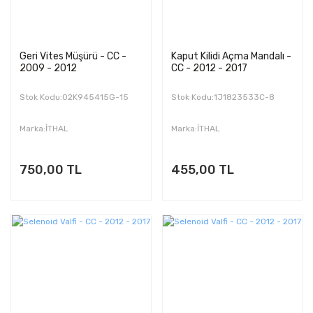
Geri Vites Müşürü - CC -
Kaput Kilidi Açma Mandalı -
2009 - 2012
CC - 2012 - 2017
Stok Kodu:02K945415G-15
Stok Kodu:1J1823533C-8
Marka:İTHAL
Marka:İTHAL
750,00 TL
455,00 TL