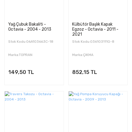
Yağ Çubuk Bakaliti -
Külbütör Başlık Kapak
Octavia - 2004 - 2013
Egzoz - Octavia - 2011 -
2021
Stok Kodu:06A103663C-18
Stok Kodu:036103111G-8
Marka:TOPRAN
Marka:ÇIKMA
149,50 TL
852,15 TL