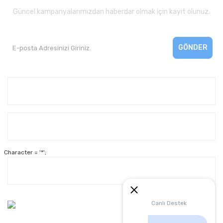
Güncel kampanyalarımızdan haberdar olmak için kayıt olunuz.
GÖNDER
Kurumsal
Yardım
Character = '*';
Alışveriş
Müşteri Hizmetleri:
Canlı Destek
0 312 3950290