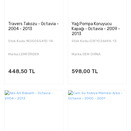
Travers Takozu - Octavia -
Yağ Pompa Koruyucu
2004 - 2013
Kapağı - Octavia - 2009 -
2013
Stok Kodu:1K0505541D-14
Stok Kodu:03F103669A-13
Marka:LEMFÖRDER
Marka:OEM CHİNA
448,50 TL
598,00 TL