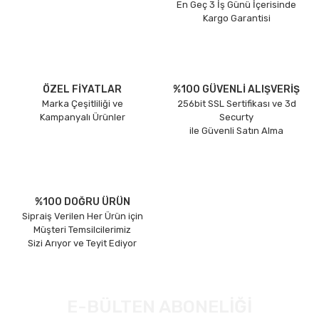
En Geç 3 İş Günü İçerisinde
Kargo Garantisi
ÖZEL FİYATLAR
%100 GÜVENLİ ALIŞVERİŞ
Marka Çeşitliliği ve
256bit SSL Sertifikası ve 3d
Kampanyalı Ürünler
Securty
ile Güvenli Satın Alma
%100 DOĞRU ÜRÜN
Sipraiş Verilen Her Ürün için
Müşteri Temsilcilerimiz
Sizi Arıyor ve Teyit Ediyor
E-BÜLTEN ABONELİĞİ