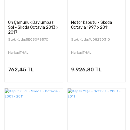
Ön Çamurluk Davlumbazı
Motor Kaputu - Skoda
Sol - Skoda Octavia 2013 >
Octavia 1997 > 2011
2017
Stok Kodu:5E0809957C
Stok Kodu:1U0823031D
Marka:İTHAL
Marka:İTHAL
762,45 TL
9.926,80 TL