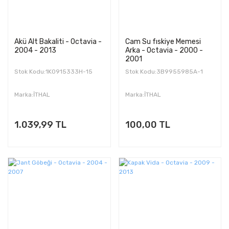
Akü Alt Bakaliti - Octavia -
Cam Su fıskiye Memesi
2004 - 2013
Arka - Octavia - 2000 -
2001
Stok Kodu:1K0915333H-15
Stok Kodu:3B9955985A-1
Marka:İTHAL
Marka:İTHAL
1.039,99 TL
100,00 TL