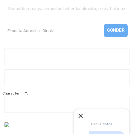
Güncel kampanyalarımızdan haberdar olmak için kayıt olunuz.
GÖNDER
Kurumsal
Yardım
Character = '*';
Alışveriş
Müşteri Hizmetleri:
Canlı Destek
0 312 3950290