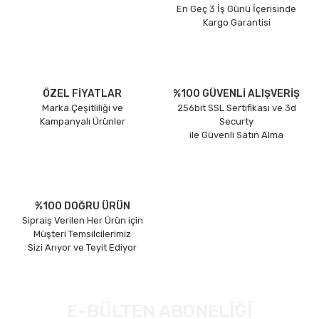
En Geç 3 İş Günü İçerisinde
Kargo Garantisi
ÖZEL FİYATLAR
%100 GÜVENLİ ALIŞVERİŞ
Marka Çeşitliliği ve
256bit SSL Sertifikası ve 3d
Kampanyalı Ürünler
Securty
ile Güvenli Satın Alma
%100 DOĞRU ÜRÜN
Sipraiş Verilen Her Ürün için
Müşteri Temsilcilerimiz
Sizi Arıyor ve Teyit Ediyor
E-BÜLTEN ABONELİĞİ