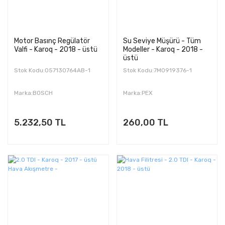
Motor Basınç Regülatör
Su Seviye Müşürü - Tüm
Valfi - Karoq - 2018 - üstü
Modeller - Karoq - 2018 -
üstü
Stok Kodu:057130764AB-1
Stok Kodu:7M0919376-1
Marka:BOSCH
Marka:PEX
5.232,50 TL
260,00 TL