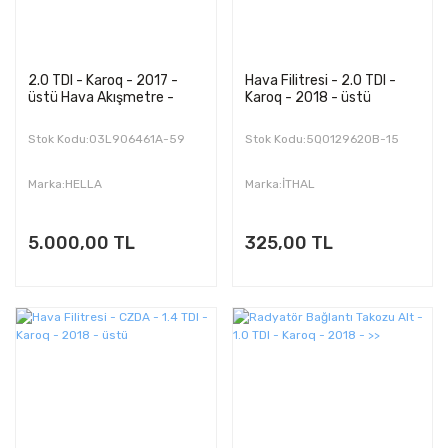
2.0 TDI - Karoq - 2017 -
Hava Filitresi - 2.0 TDI -
üstü Hava Akışmetre -
Karoq - 2018 - üstü
Stok Kodu:03L906461A-59
Stok Kodu:5Q0129620B-15
Marka:HELLA
Marka:İTHAL
5.000,00 TL
325,00 TL