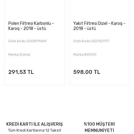
Polen Filtresi Karbonlu -
Yakıt Filtresi Dizel - Karoq -
Karoq - 2018 - üstü
2018 - üstü
Stok Kodu:5Q0819669
Stok Kodu:5Q0127177
Marka:Orjinal
Marka:BOSCH
291,53 TL
598,00 TL
KREDİ KARTI İLE ALIŞVERİŞ
%100 MÜŞTERİ
Tüm Kredi Kartlarına 12 Taksit
MEMNUNİYETİ