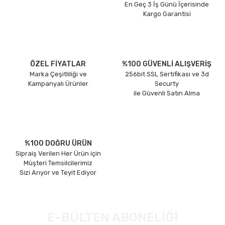
En Geç 3 İş Günü İçerisinde
Kargo Garantisi
ÖZEL FİYATLAR
%100 GÜVENLİ ALIŞVERİŞ
Marka Çeşitliliği ve
256bit SSL Sertifikası ve 3d
Kampanyalı Ürünler
Securty
ile Güvenli Satın Alma
%100 DOĞRU ÜRÜN
Sipraiş Verilen Her Ürün için
Müşteri Temsilcilerimiz
Sizi Arıyor ve Teyit Ediyor
E-BÜLTEN ABONELİĞİ