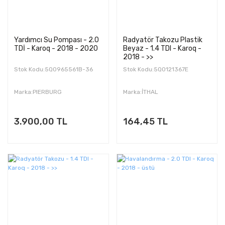
Yardımcı Su Pompası - 2.0
Radyatör Takozu Plastik
TDİ - Karoq - 2018 - 2020
Beyaz - 1.4 TDI - Karoq -
2018 - >>
Stok Kodu:5Q0965561B-36
Stok Kodu:5Q0121367E
Marka:PIERBURG
Marka:İTHAL
3.900,00 TL
164,45 TL