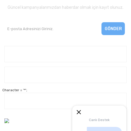
Güncel kampanyalarımızdan haberdar olmak için kayıt olunuz.
GÖNDER
Kurumsal
Yardım
Character = '*';
Alışveriş
Müşteri Hizmetleri:
Canlı Destek
0 312 3950290