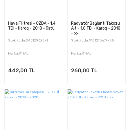
Hava Filitresi - CZDA - 1.4
Radyatör Bağlantı Takozu
TDI - Karoq - 2018 - üstü
Alt - 1.0 TDI - Karoq - 2018
- >>
Stok Kodu:04E129620-1
Stok Kodu:1K0121367F-55
Marka:İTHAL
Marka:İTHAL
442,00 TL
260,00 TL