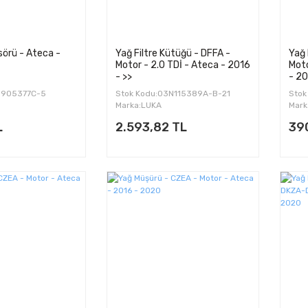
örü - Ateca -
Yağ Filtre Kütüğü - DFFA -
Yağ 
Motor - 2.0 TDİ - Ateca - 2016
Moto
- >>
- 2
0905377C-5
Stok Kodu:03N115389A-B-21
Stok
Marka:LUKA
Mark
L
2.593,82 TL
39