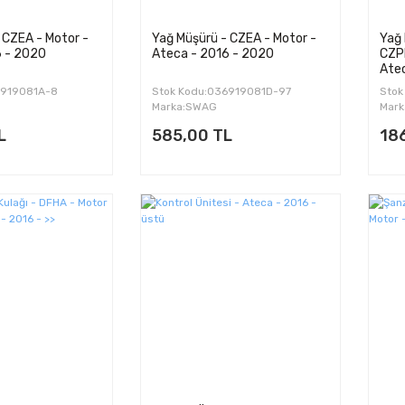
 CZEA - Motor -
Yağ Müşürü - CZEA - Motor -
Yağ 
6 - 2020
Ateca - 2016 - 2020
CZP
Ate
E919081A-8
Stok Kodu:036919081D-97
Stok
Marka:SWAG
Mark
L
585,00 TL
18