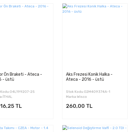
r Ön Braketi - Ateca -
Aks Frezesi Konik Halka -
 - üstü
Ateca - 2016 - üstü
 Kodu:04L199207-25
Stok Kodu:02M409374A-1
a:İTHAL
Marka:Wisco
16,25 TL
260,00 TL