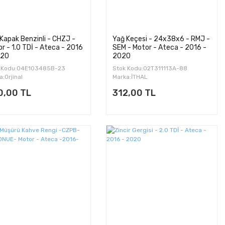
Kapak Benzinli - CHZJ -
Yağ Keçesi - 24x38x6 - RMJ -
r - 1.0 TDİ - Ateca - 2016
SEM - Motor - Ateca - 2016 -
020
2020
 Kodu:04E103485B-23
Stok Kodu:02T311113A-88
a:Orjinal
Marka:İTHAL
0,00 TL
312,00 TL