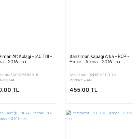
ıman Alt Kulağı - 2.0 TDI -
Şanzıman Kapağı Arka - RCP -
a - 2016 - >>
Motor - Ateca - 2016 - >>
 Kodu:5Q0199855Q-8
Stok Kodu:02M301211D-74
a:Orjinal
Marka:SWAG
0,00 TL
455,00 TL