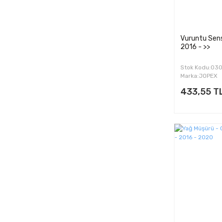
Vuruntu Sens
2016 - >>
Stok Kodu:03
Marka:JOPEX
433,55 T