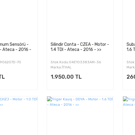
num Sensörü -
Silindir Conta - CZEA - Motor -
Suba
- Ateca - 2016 -
1.4 TDI - Ateca - 2016 - >>
1.6 
T906207D-70
Stok Kodu:04E103383AM-36
Stok
Marka:İTHAL
Mark
TL
1.950,00 TL
26