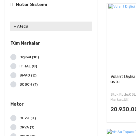
Motor Sistemi
Ateca
Tüm Markalar
Orjinal (10)
İTHAL (8)
SWAG (2)
Volant Dişlis
üstü
BOSCH (1)
ELRİNG (1)
Stok Kodu:03
Marka:LUK
GATES (1)
Motor
20.930,0
INA (1)
CHZJ (3)
JOPEX (1)
CRVA (1)
LUK (1)