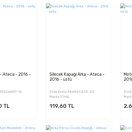
i - Ateca - 2016 -
Silecek Kapağı Arka - Ateca -
Moto
2016 - üstü
2016
L105266DP-15
Stok Kodu:5K6955435-23
Stok
Marka:İTHAL
Mark
0 TL
119,60 TL
2.6