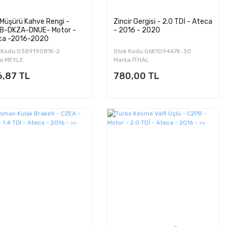
Müşürü Kahve Rengi -
Zincir Gergisi - 2.0 TDİ - Ateca
B-DKZA-DNUE- Motor -
- 2016 - 2020
ca -2016-2020
 Kodu:038919081K-2
Stok Kodu:06K109467K-30
a:MEYLE
Marka:İTHAL
6,87 TL
780,00 TL