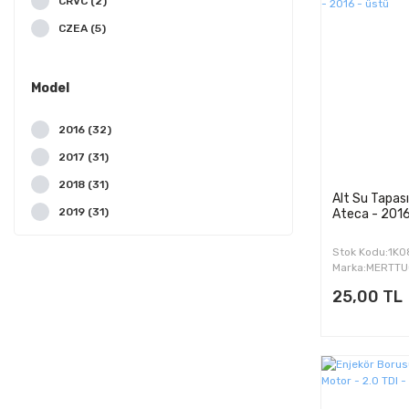
CRVC (2)
LUKA (1)
CZEA (5)
MERTTUG (1)
CZPB (3)
MEYLE (1)
DDYA (2)
Model
PIERBURG (1)
DFFA (2)
TOPRAN (1)
2016 (32)
DFHA (1)
Wisco (1)
2017 (31)
DGTE (3)
2018 (31)
DJKA (1)
Alt Su Tapas
2019 (31)
Ateca - 2016
DKRF (3)
2020 (32)
DKZA (3)
Stok Kodu:1K
2021 (25)
Marka:MERTT
DNUE (1)
25,00 TL
2022 (10)
DTRD (1)
DTTA (1)
DTTC (1)
RCP (1)