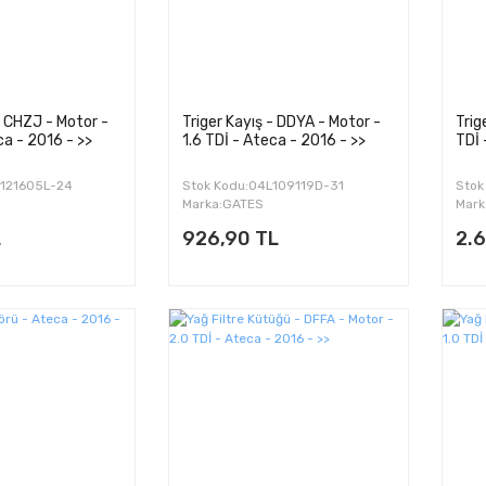
- CHZJ - Motor -
Triger Kayış - DDYA - Motor -
Trig
ca - 2016 - >>
1.6 TDİ - Ateca - 2016 - >>
TDİ 
E121605L-24
Stok Kodu:04L109119D-31
Stok
Marka:GATES
Mark
L
926,90 TL
2.