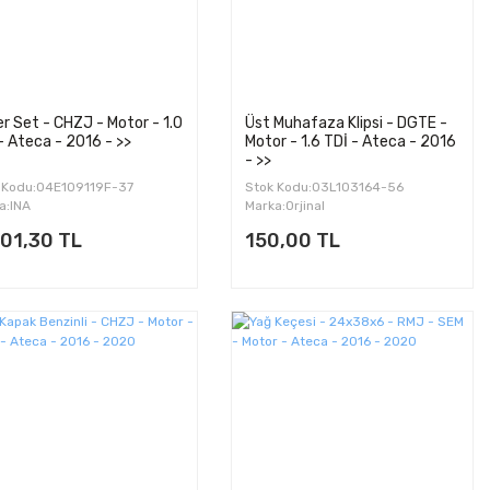
er Set - CHZJ - Motor - 1.0
Üst Muhafaza Klipsi - DGTE -
- Ateca - 2016 - >>
Motor - 1.6 TDİ - Ateca - 2016
- >>
 Kodu:04E109119F-37
Stok Kodu:03L103164-56
a:INA
Marka:Orjinal
601,30 TL
150,00 TL