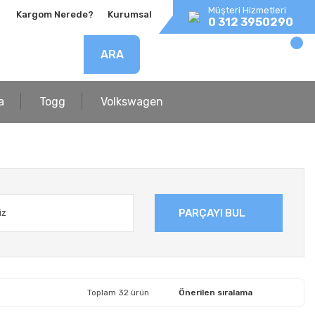
Müşteri Hizmetleri
Kargom Nerede?
Kurumsal
0 312 3950290
ARA
a
Togg
Volkswagen
PARÇAYI BUL
Toplam 32 ürün