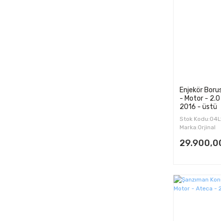
REJ (1)
RMJ (2)
SEM (2)
UDL (2)
UFB (2)
UTV (2)
Enjekör Boru
- Motor - 2.0
2016 - üstü
Stok Kodu:04
Marka:Orjinal
29.900,0