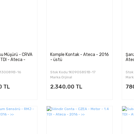
su Müşürü - CRVA
Komple Kontak - Ateca - 2016
Şanz
 TDI - Ateca -
- üstü
Atec
L130089B-16
Stok Kodu:1K0905851B-17
Stok
Marka:Orjinal
Mark
0 TL
2.340,00 TL
78