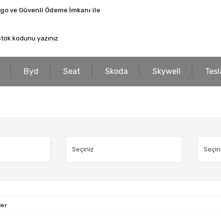
rgo ve Güvenli Ödeme İmkanı ile
Byd
Seat
Skoda
Skywell
Tesl
ler