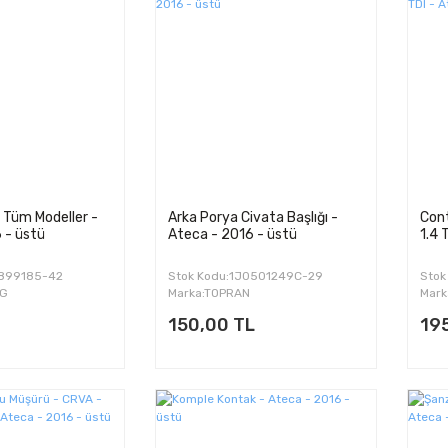
ı Tüm Modeller -
Arka Porya Civata Başlığı -
Cont
 - üstü
Ateca - 2016 - üstü
1.4 
0899185-42
Stok Kodu:1J0501249C-29
Stok
UG
Marka:TOPRAN
Mark
150,00 TL
19