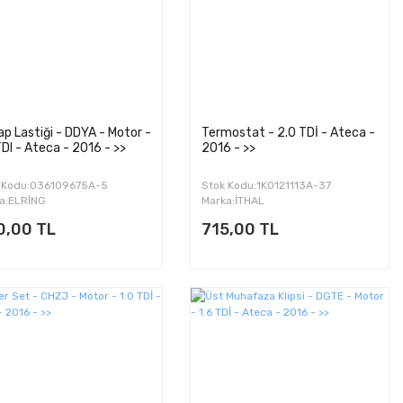
p Lastiği - DDYA - Motor -
Termostat - 2.0 TDİ - Ateca -
TDI - Ateca - 2016 - >>
2016 - >>
 Kodu:036109675A-5
Stok Kodu:1K0121113A-37
a:ELRİNG
Marka:İTHAL
0,00 TL
715,00 TL