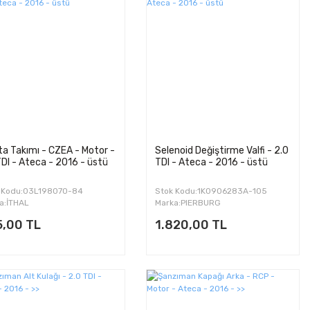
a Takımı - CZEA - Motor -
Selenoid Değiştirme Valfi - 2.0
TDI - Ateca - 2016 - üstü
TDI - Ateca - 2016 - üstü
 Kodu:03L198070-84
Stok Kodu:1K0906283A-105
a:İTHAL
Marka:PIERBURG
5,00 TL
1.820,00 TL