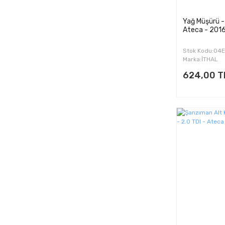
Yağ Müşürü -
Ateca - 201
Stok Kodu:04
Marka:İTHAL
624,00 T