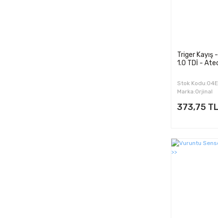
Triger Kayış 
1.0 TDİ - Ate
Stok Kodu:04
Marka:Orjinal
373,75 T