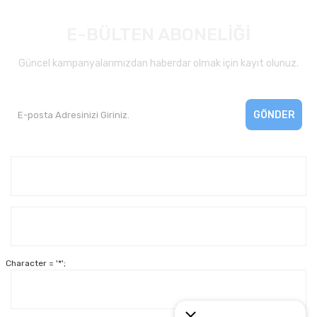
E-BÜLTEN ABONELİĞİ
Güncel kampanyalarımızdan haberdar olmak için kayıt olunuz.
GÖNDER
Kurumsal
Yardım
Character = '*';
Alışveriş