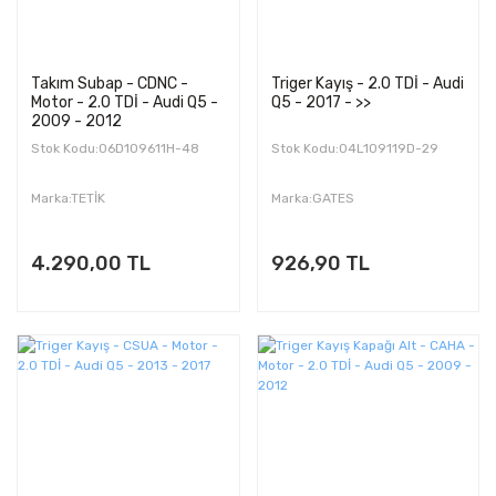
Takım Subap - CDNC -
Triger Kayış - 2.0 TDİ - Audi
Motor - 2.0 TDİ - Audi Q5 -
Q5 - 2017 - >>
2009 - 2012
Stok Kodu:06D109611H-48
Stok Kodu:04L109119D-29
Marka:TETİK
Marka:GATES
4.290,00 TL
926,90 TL