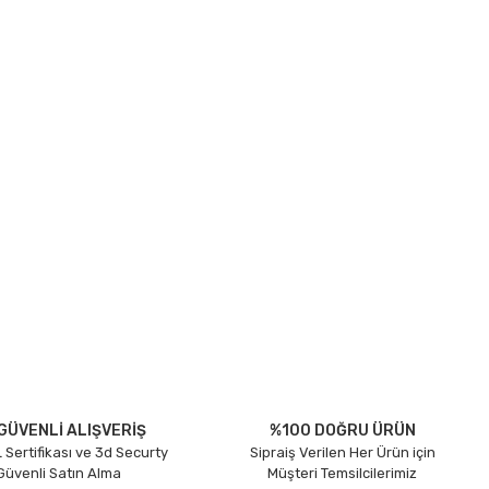
GÜVENLİ ALIŞVERİŞ
%100 DOĞRU ÜRÜN
 Sertifikası ve 3d Securty
Sipraiş Verilen Her Ürün için
 Güvenli Satın Alma
Müşteri Temsilcilerimiz