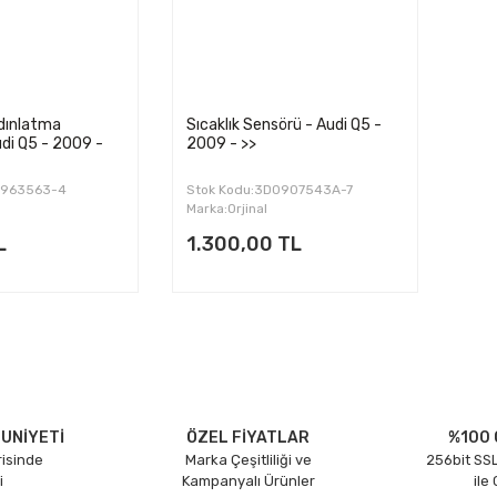
dınlatma
Sıcaklık Sensörü - Audi Q5 -
udi Q5 - 2009 -
2009 - >>
0963563-4
Stok Kodu:3D0907543A-7
Marka:Orjinal
L
1.300,00 TL
UNİYETİ
ÖZEL FİYATLAR
%100 
risinde
Marka Çeşitliliği ve
256bit SSL
i
Kampanyalı Ürünler
ile