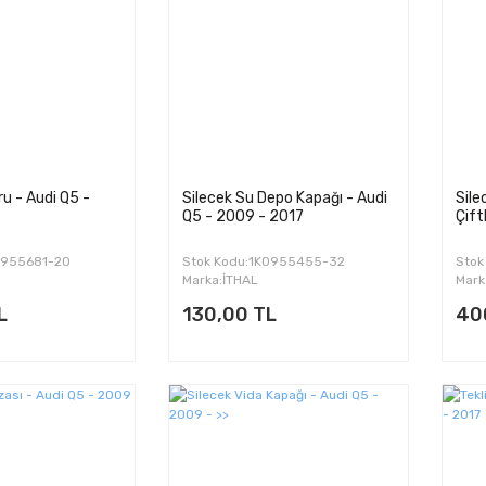
u - Audi Q5 -
Silecek Su Depo Kapağı - Audi
Sile
Q5 - 2009 - 2017
Çift
0955681-20
Stok Kodu:1K0955455-32
Stok
1T0
Marka:İTHAL
Mark
L
130,00 TL
40