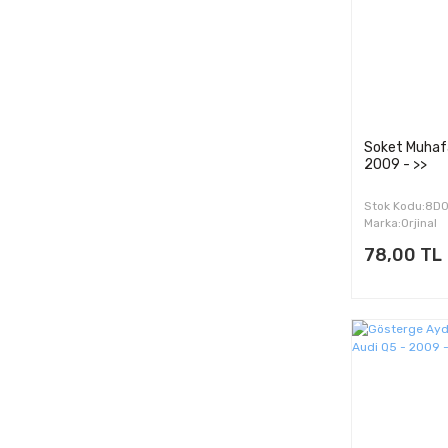
Soket Muhafa
2009 - >>
Stok Kodu:8D
Marka:Orjinal
78,00 TL