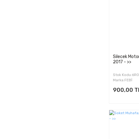
2018 (9)
2019 (8)
2020 (8)
2021 (8)
2022 (2)
Silecek Motor
2017 - >>
Stok Kodu:6R
Marka:FEBİ
900,00 T