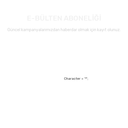
E-BÜLTEN ABONELİĞİ
Güncel kampanyalarımızdan haberdar olmak için kayıt olunuz.
Character = '*';
Alışveriş
Mesafeli Satış Sözl
m
Garanti ve Değişim Ş
Kişisel Verilerin Ko
Havale Bildirim For