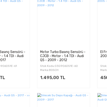
Basınç Sensörü -
Motor Turbo Basınç Sensörü -
El F
- 1.4 TDI - Audi
CJCB - Motor - 1.4 TDI - Audi
200
2017
Q5 - 2009 - 2012
G906051E-61
Stok Kodu:03G906051E-60
Stok
Marka:BOSCH
Mark
 TL
1.495,00 TL
45