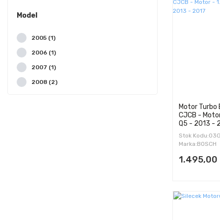
Model
2005 (1)
2006 (1)
2007 (1)
2008 (2)
2009 (11)
Motor Turbo 
2010 (10)
CJCB - Motor 
Q5 - 2013 - 
2011 (10)
Stok Kodu:03
2012 (10)
Marka:BOSCH
2013 (11)
1.495,00
2014 (11)
2015 (12)
2016 (12)
2017 (14)