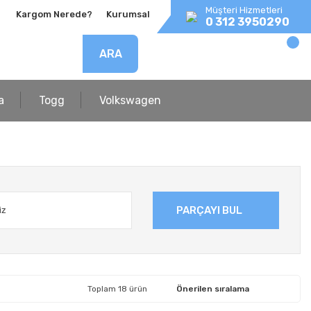
Müşteri Hizmetleri
Kargom Nerede?
Kurumsal
0 312 3950290
ARA
a
Togg
Volkswagen
PARÇAYI BUL
Toplam 18 ürün