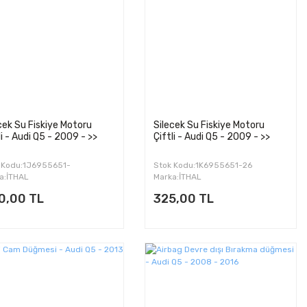
cek Su Fiskiye Motoru
Silecek Su Fiskiye Motoru
li - Audi Q5 - 2009 - >>
Çiftli - Audi Q5 - 2009 - >>
 Kodu:1J6955651-
Stok Kodu:1K6955651-26
955651A-1K6955651-25
a:İTHAL
Marka:İTHAL
0,00 TL
325,00 TL