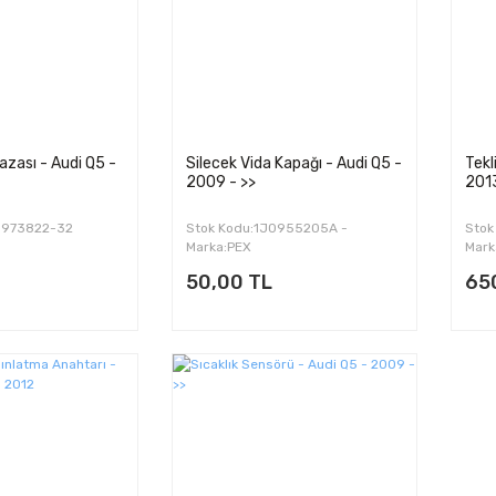
zası - Audi Q5 -
Silecek Vida Kapağı - Audi Q5 -
Tekl
2009 - >>
201
0973822-32
Stok Kodu:1J0955205A -
Stok
5N0955205-30
Marka:PEX
Mark
50,00 TL
65