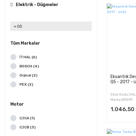
Elektrik - Düğmeler
Q5
Tüm Markalar
İTHAL (6)
BOSCH (4)
Orjinal (2)
Eksantrik Dev
Q5 - 2017 - 
PEX (2)
BREMİ (1)
Stok Kodu:04
Marka:BREMİ
ÇIKMA (1)
Motor
1.046,50
FEBİ (1)
CJCA (1)
TOPRAN (1)
CJCB (3)