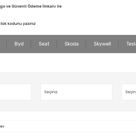
rgo ve Güvenli Ödeme İmkanı ile
Byd
Seat
Skoda
Skywell
Tesl
ler