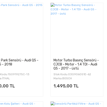
 Park Sensörü - Audi Q5 -
Motor Turbo Basınç Sensörü -
5 - 2018
CJCB - Motor - 1.4 TDI - Audi
Q5 - 2017 - üstü
 Kodu:1S0919275C-13
Stok Kodu:03G906051E-62
a:İTHAL
Marka:BOSCH
0,00 TL
1.495,00 TL