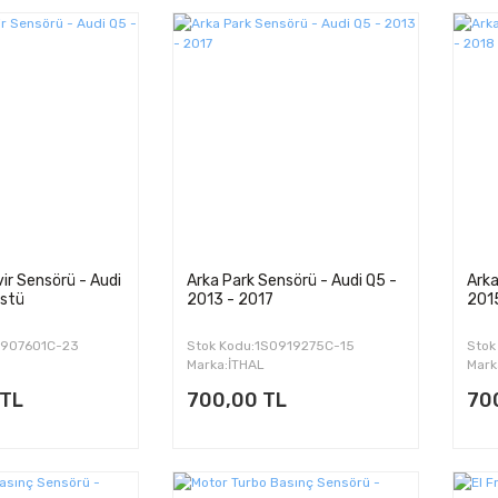
ir Sensörü - Audi
Arka Park Sensörü - Audi Q5 -
Arka
üstü
2013 - 2017
201
L907601C-23
Stok Kodu:1S0919275C-15
Stok
Marka:İTHAL
Mark
 TL
700,00 TL
70