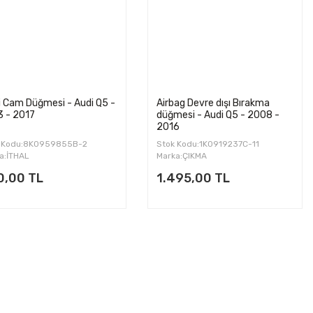
i Cam Düğmesi - Audi Q5 -
Airbag Devre dışı Bırakma
3 - 2017
düğmesi - Audi Q5 - 2008 -
2016
 Kodu:8K0959855B-2
Stok Kodu:1K0919237C-11
a:İTHAL
Marka:ÇIKMA
0,00 TL
1.495,00 TL