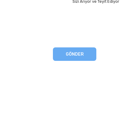
Sizi Arıyor ve Teyit Ediyor
GÖNDER
eşmesi
artları
runması
mu