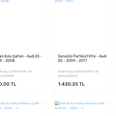
ren Kolu Şalteri - Audi Q5 -
Sensörlü Partikül Filtre - Audi
5 - 2008
Q5 - 2009 - 2017
 Kodu:1J0947561C-18
Stok Kodu:059906051C-18
a:TOPRAN
Marka:BOSCH
0,00 TL
1.420,25 TL