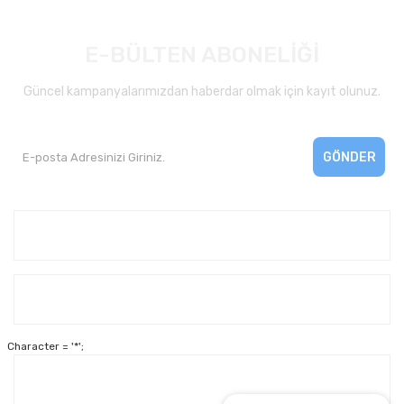
E-BÜLTEN ABONELİĞİ
Güncel kampanyalarımızdan haberdar olmak için kayıt olunuz.
GÖNDER
Kurumsal
Yardım
Character = '*';
Alışveriş