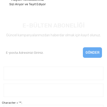
Sizi Arıyor ve Teyit Ediyor
E-BÜLTEN ABONELİĞİ
Güncel kampanyalarımızdan haberdar olmak için kayıt olunuz.
GÖNDER
Kurumsal
Yardım
Character = '*';