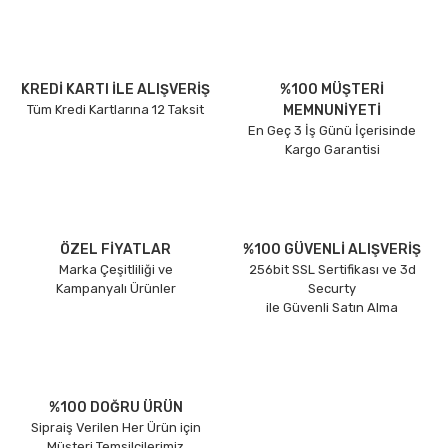
KREDİ KARTI İLE ALIŞVERİŞ
%100 MÜŞTERİ
Tüm Kredi Kartlarına 12 Taksit
MEMNUNİYETİ
En Geç 3 İş Günü İçerisinde
Kargo Garantisi
ÖZEL FİYATLAR
%100 GÜVENLİ ALIŞVERİŞ
Marka Çeşitliliği ve
256bit SSL Sertifikası ve 3d
Kampanyalı Ürünler
Securty
ile Güvenli Satın Alma
%100 DOĞRU ÜRÜN
Sipraiş Verilen Her Ürün için
Müşteri Temsilcilerimiz