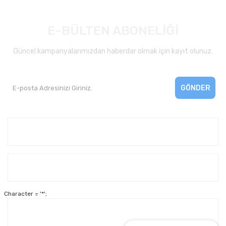
E-BÜLTEN ABONELİĞİ
Güncel kampanyalarımızdan haberdar olmak için kayıt olunuz.
GÖNDER
Kurumsal
Yardım
Character = '*';
Alışveriş