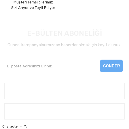
Müşteri Temsilcilerimiz
Sizi Arıyor ve Teyit Ediyor
E-BÜLTEN ABONELİĞİ
Güncel kampanyalarımızdan haberdar olmak için kayıt olunuz.
GÖNDER
Kurumsal
Yardım
Character = '*';