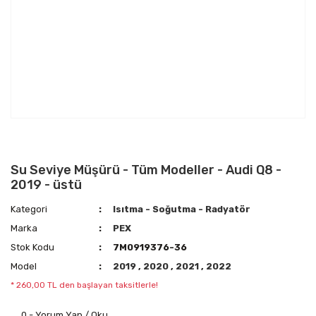
Su Seviye Müşürü - Tüm Modeller - Audi Q8 -
2019 - üstü
Kategori
Isıtma - Soğutma - Radyatör
Marka
PEX
Stok Kodu
7M0919376-36
Model
2019
,
2020
,
2021
,
2022
* 260,00 TL den başlayan taksitlerle!
0 - Yorum Yap / Oku