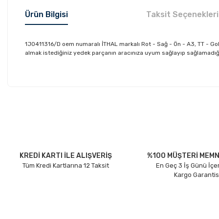
Ürün Bilgisi
Taksit Seçenekleri
1J0411316/D oem numaralı İTHAL markalı Rot - Sağ - Ön - A3, TT - Gol
almak istediğiniz yedek parçanın aracınıza uyum sağlayıp sağlamadığını
Bu ürünün fiyat bilgisi, resim, ürün açıklamalarında ve diğer konu
Görüş ve önerileriniz için teşekkür ederiz.
Ürün resmi kalitesiz, bozuk veya görüntülenemiyor.
Ürün açıklamasında eksik bilgiler bulunuyor.
Ürün bilgilerinde hatalar bulunuyor.
KREDİ KARTI İLE ALIŞVERİŞ
%100 MÜŞTERİ MEMN
Tüm Kredi Kartlarına 12 Taksit
En Geç 3 İş Günü İçe
Ürün fiyatı diğer sitelerden daha pahalı.
Kargo Garantis
Bu ürüne benzer farklı alternatifler olmalı.