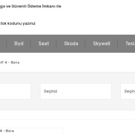
rgo ve Güvenli Ödeme İmkanı ile
Byd
Seat
Skoda
Skywell
Tesl
lf 4 - Bora