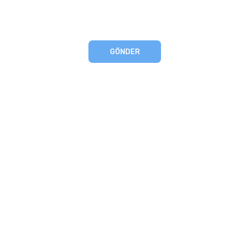
GÖNDER
eşmesi
artları
runması
mu