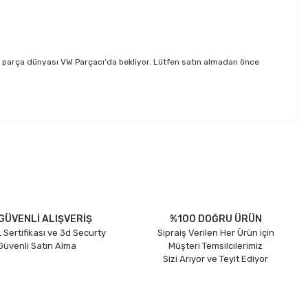
ek parça dünyası VW Parçacı'da bekliyor. Lütfen satın almadan önce
etebilirsiniz.
GÜVENLİ ALIŞVERİŞ
%100 DOĞRU ÜRÜN
 Sertifikası ve 3d Securty
Sipraiş Verilen Her Ürün için
 Güvenli Satın Alma
Müşteri Temsilcilerimiz
Sizi Arıyor ve Teyit Ediyor