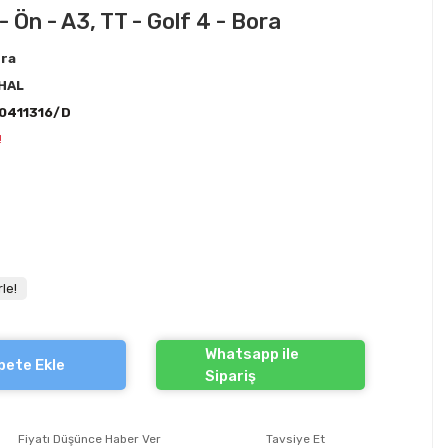
- Ön - A3, TT - Golf 4 - Bora
ra
HAL
0411316/D
!
le!
Whatsapp ile
pete Ekle
Sipariş
Fiyatı Düşünce Haber Ver
Tavsiye Et