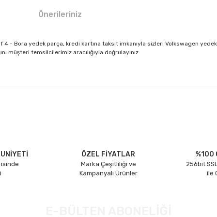
Önerileriniz
f 4 - Bora yedek parça, kredi kartına taksit imkanıyla sizleri Volkswagen yed
 müşteri temsilcilerimiz aracılığıyla doğrulayınız.
larda yetersiz gördüğünüz noktaları öneri formunu kullanarak tarafımıza il
Bu ürüne ilk yorumu siz yapın!
Yorum Yaz
UNİYETİ
ÖZEL FİYATLAR
%100 
risinde
Marka Çeşitliliği ve
256bit SSL
i
Kampanyalı Ürünler
ile
E-BÜLTEN ABONELİĞİ