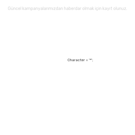
Güncel kampanyalarımızdan haberdar olmak için kayıt olunuz.
Gönder
Character = '*';
Alışveriş
Mesafeli Satış Sözl
m
Garanti ve Değişim Ş
Kişisel Verilerin Ko
Havale Bildirim For