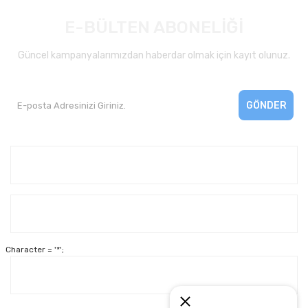
E-BÜLTEN ABONELİĞİ
Güncel kampanyalarımızdan haberdar olmak için kayıt olunuz.
GÖNDER
Kurumsal
Yardım
Character = '*';
Alışveriş