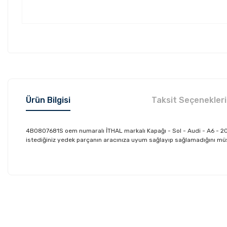
Ürün Bilgisi
Taksit Seçenekleri
4B0807681S oem numaralı İTHAL markalı Kapağı - Sol - Audi - A6 - 20
istediğiniz yedek parçanın aracınıza uyum sağlayıp sağlamadığını müşte
Bu ürünün fiyat bilgisi, resim, ürün açıklamalarında ve diğer konu
Görüş ve önerileriniz için teşekkür ederiz.
Ürün resmi kalitesiz, bozuk veya görüntülenemiyor.