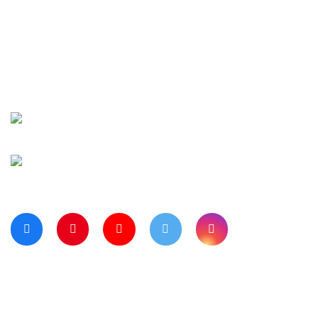
İletişim
Şifremi Unuttu
Siparişlerim
Kargo Takip
Banka Hesap Numaralarımız
Bize Ulaşın
Blog Sayfamız
Müşteri Hizmetleri:
0 312 3950290
Haritada Bizi Görmek için Tıklayınız
Bizi Takip Ediyor musunuz?