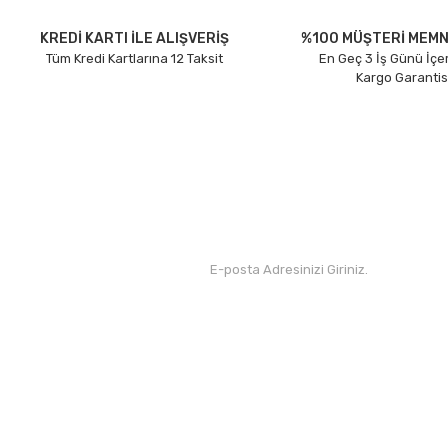
Ürün açıklamasında eksik bilgiler bulunuyor.
Ürün bilgilerinde hatalar bulunuyor.
KREDİ KARTI İLE ALIŞVERİŞ
%100 MÜŞTERİ MEMN
Tüm Kredi Kartlarına 12 Taksit
En Geç 3 İş Günü İçe
Ürün fiyatı diğer sitelerden daha pahalı.
Kargo Garantis
Bu ürüne benzer farklı alternatifler olmalı.
Kurumsal
Yardım
Hakkımızda
Yeni Üyelik