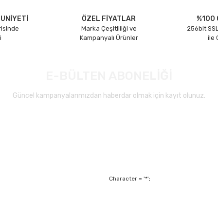
UNİYETİ
ÖZEL FİYATLAR
%100 
risinde
Marka Çeşitliliği ve
256bit SSL
i
Kampanyalı Ürünler
ile
E-BÜLTEN ABONELİĞİ
Güncel kampanyalarımızdan haberdar olmak için kayıt olunuz.
Gönder
Character = '*';
Alışveriş
Mesafeli Satış Sözl