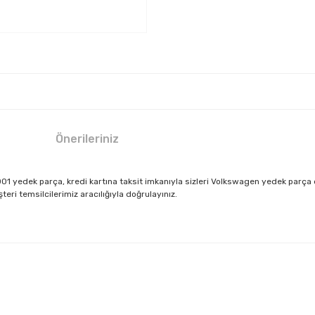
Önerileriniz
01 yedek parça, kredi kartına taksit imkanıyla sizleri Volkswagen yedek parça
ri temsilcilerimiz aracılığıyla doğrulayınız.
larda yetersiz gördüğünüz noktaları öneri formunu kullanarak tarafımıza il
Bu ürüne ilk yorumu siz yapın!
Yorum Yaz