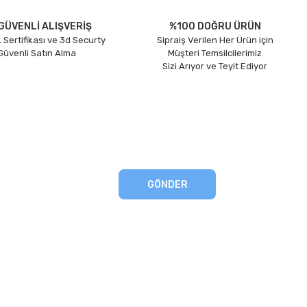
GÜVENLİ ALIŞVERİŞ
%100 DOĞRU ÜRÜN
 Sertifikası ve 3d Securty
Sipraiş Verilen Her Ürün için
 Güvenli Satın Alma
Müşteri Temsilcilerimiz
Sizi Arıyor ve Teyit Ediyor
GÖNDER
eşmesi