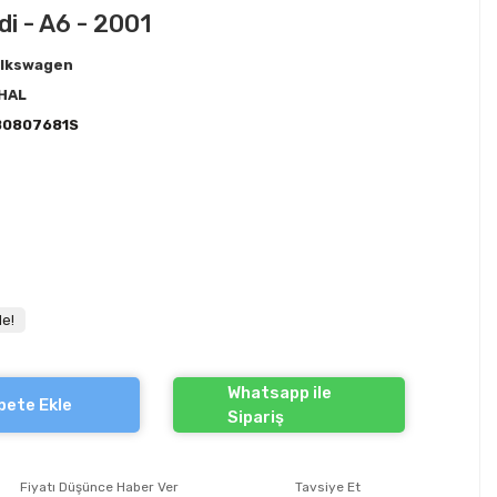
di - A6 - 2001
lkswagen
HAL
B0807681S
le!
Whatsapp ile
pete Ekle
Sipariş
Fiyatı Düşünce Haber Ver
Tavsiye Et