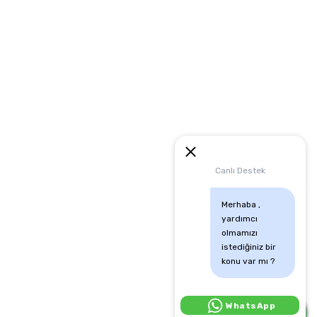
artları
runması
mu
Canlı Destek
Merhaba , 
yardımcı 
olmamızı 
istediğiniz bir 
konu var mı ?
Canlı Destek İçin Tıkla:
WhatsApp