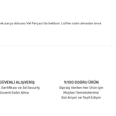
dek parça dünyası VW Parçacı'da bekliyor. Lütfen satın almadan önce
etebilirsiniz.
GÜVENLİ ALIŞVERİŞ
%100 DOĞRU ÜRÜN
 Sertifikası ve 3d Securty
Sipraiş Verilen Her Ürün için
 Güvenli Satın Alma
Müşteri Temsilcilerimiz
Sizi Arıyor ve Teyit Ediyor