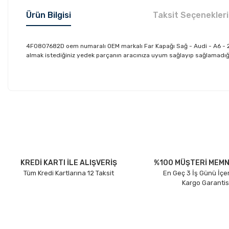
Ürün Bilgisi
Taksit Seçenekleri
4F0807682D oem numaralı OEM markalı Far Kapağı Sağ - Audi - A6 - 20
almak istediğiniz yedek parçanın aracınıza uyum sağlayıp sağlamadığını
Bu ürünün fiyat bilgisi, resim, ürün açıklamalarında ve diğer konu
Görüş ve önerileriniz için teşekkür ederiz.
Ürün resmi kalitesiz, bozuk veya görüntülenemiyor.
Ürün açıklamasında eksik bilgiler bulunuyor.
Ürün bilgilerinde hatalar bulunuyor.
KREDİ KARTI İLE ALIŞVERİŞ
%100 MÜŞTERİ MEMN
Tüm Kredi Kartlarına 12 Taksit
En Geç 3 İş Günü İçe
Ürün fiyatı diğer sitelerden daha pahalı.
Kargo Garantis
Bu ürüne benzer farklı alternatifler olmalı.