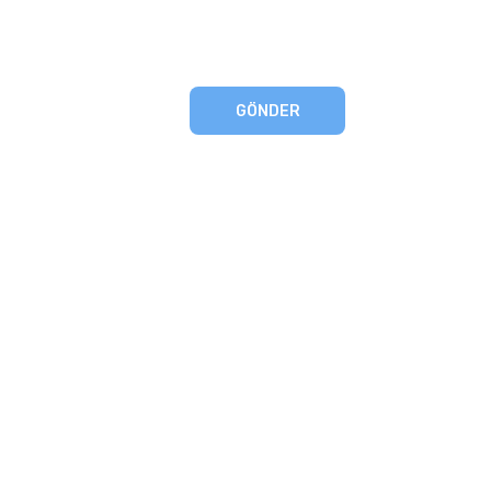
GÖNDER
eşmesi
artları
runması
mu