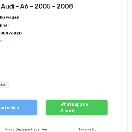
 Audi - A6 - 2005 - 2008
lkswagen
jinal
F0807682D
e!
rle!
Whatsapp ile
pete Ekle
Sipariş
Fiyatı Düşünce Haber Ver
Tavsiye Et