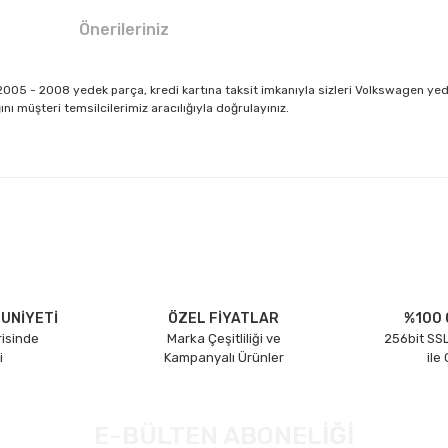
Önerileriniz
05 - 2008 yedek parça, kredi kartına taksit imkanıyla sizleri Volkswagen ye
 müşteri temsilcilerimiz aracılığıyla doğrulayınız.
larda yetersiz gördüğünüz noktaları öneri formunu kullanarak tarafımıza il
Bu ürüne ilk yorumu siz yapın!
Yorum Yaz
UNİYETİ
ÖZEL FİYATLAR
%100 
risinde
Marka Çeşitliliği ve
256bit SSL
i
Kampanyalı Ürünler
ile
E-BÜLTEN ABONELİĞİ