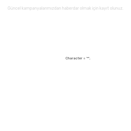
Güncel kampanyalarımızdan haberdar olmak için kayıt olunuz.
Gönder
Character = '*';
Alışveriş
Mesafeli Satış Sözl
m
Garanti ve Değişim Ş
Kişisel Verilerin Ko
Havale Bildirim For