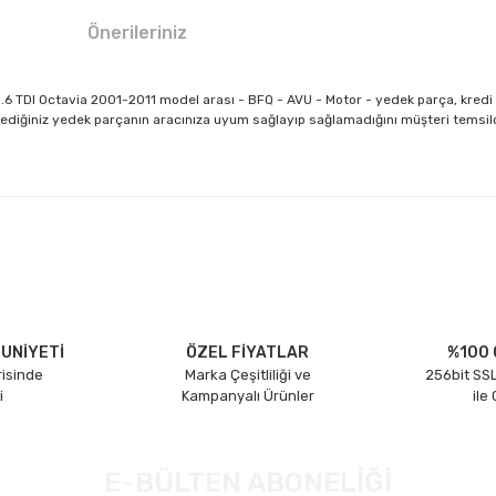
Önerileriniz
 TDI Octavia 2001-2011 model arası - BFQ - AVU - Motor - yedek parça, kredi 
diğiniz yedek parçanın aracınıza uyum sağlayıp sağlamadığını müşteri temsilcil
larda yetersiz gördüğünüz noktaları öneri formunu kullanarak tarafımıza il
Bu ürüne ilk yorumu siz yapın!
Yorum Yaz
UNİYETİ
ÖZEL FİYATLAR
%100 
risinde
Marka Çeşitliliği ve
256bit SSL
i
Kampanyalı Ürünler
ile
E-BÜLTEN ABONELİĞİ