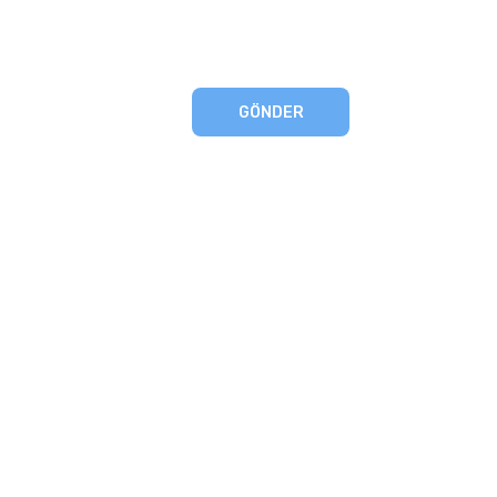
GÖNDER
eşmesi
artları
runması
mu