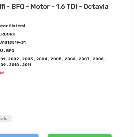
 - BFQ - Motor - 1.6 TDI - Octavia
tor Sistemi
IERBURG
A131351F-31
VU
,
BFQ
001
,
2002
,
2003
,
2004
,
2005
,
2006
,
2007
,
2008
,
009
,
2010
,
2011
le!
erle!