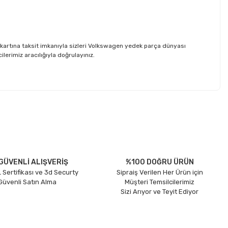
kartına taksit imkanıyla sizleri Volkswagen yedek parça dünyası
erimiz aracılığıyla doğrulayınız.
etebilirsiniz.
GÜVENLİ ALIŞVERİŞ
%100 DOĞRU ÜRÜN
 Sertifikası ve 3d Securty
Sipraiş Verilen Her Ürün için
 Güvenli Satın Alma
Müşteri Temsilcilerimiz
Sizi Arıyor ve Teyit Ediyor