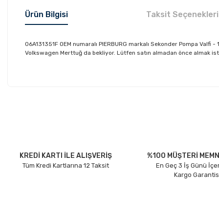
Ürün Bilgisi
Taksit Seçenekleri
06A131351F OEM numaralı PIERBURG markalı Sekonder Pompa Valfi - 1.6
Volkswagen Merttuğ da bekliyor. Lütfen satın almadan önce almak iste
Bu ürünün fiyat bilgisi, resim, ürün açıklamalarında ve diğer konu
Görüş ve önerileriniz için teşekkür ederiz.
Ürün resmi kalitesiz, bozuk veya görüntülenemiyor.
Ürün açıklamasında eksik bilgiler bulunuyor.
Ürün bilgilerinde hatalar bulunuyor.
KREDİ KARTI İLE ALIŞVERİŞ
%100 MÜŞTERİ MEMN
Tüm Kredi Kartlarına 12 Taksit
En Geç 3 İş Günü İçe
Ürün fiyatı diğer sitelerden daha pahalı.
Kargo Garantis
Bu ürüne benzer farklı alternatifler olmalı.