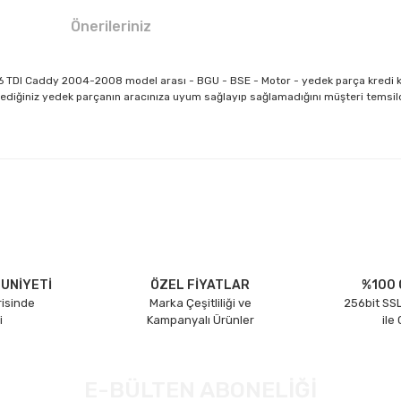
Önerileriniz
TDI Caddy 2004-2008 model arası - BGU - BSE - Motor - yedek parça kredi ka
diğiniz yedek parçanın aracınıza uyum sağlayıp sağlamadığını müşteri temsilcil
larda yetersiz gördüğünüz noktaları öneri formunu kullanarak tarafımıza il
Bu ürüne ilk yorumu siz yapın!
Yorum Yaz
UNİYETİ
ÖZEL FİYATLAR
%100 
risinde
Marka Çeşitliliği ve
256bit SSL
i
Kampanyalı Ürünler
ile
E-BÜLTEN ABONELİĞİ