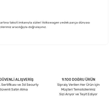
rtına taksit imkanıyla sizleri Volkswagen yedek parça dünyası
erimiz aracılığıyla doğrulayınız.
etebilirsiniz.
GÜVENLİ ALIŞVERİŞ
%100 DOĞRU ÜRÜN
 Sertifikası ve 3d Securty
Sipraiş Verilen Her Ürün için
 Güvenli Satın Alma
Müşteri Temsilcilerimiz
Sizi Arıyor ve Teyit Ediyor