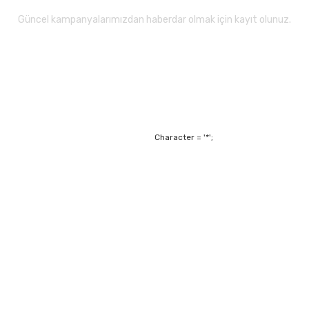
Güncel kampanyalarımızdan haberdar olmak için kayıt olunuz.
Gönder
Character = '*';
Alışveriş
Mesafeli Satış Sözl
m
Garanti ve Değişim Ş
Kişisel Verilerin Ko
Havale Bildirim For