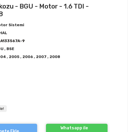
zu - BGU - Motor - 1.6 TDI -
8
tor Sistemi
HAL
6A133567A-9
GU
,
BSE
004
,
2005
,
2006
,
2007
,
2008
le!
Whatsapp ile
pete Ekle