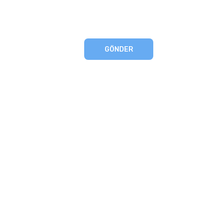
GÖNDER
eşmesi
artları
runması
mu