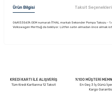
Ürün Bilgisi
Taksit Seçenekleri
06A133567A OEM numaralı İTHAL markalı Sekonder Pompa Takozu - 1.6 
Volkswagen Merttuğ da bekliyor. Lütfen satın almadan önce almak iste
Bu ürünün fiyat bilgisi, resim, ürün açıklamalarında ve diğer konu
Görüş ve önerileriniz için teşekkür ederiz.
Ürün resmi kalitesiz, bozuk veya görüntülenemiyor.
Ürün açıklamasında eksik bilgiler bulunuyor.
Ürün bilgilerinde hatalar bulunuyor.
KREDİ KARTI İLE ALIŞVERİŞ
%100 MÜŞTERİ MEMN
Tüm Kredi Kartlarına 12 Taksit
En Geç 3 İş Günü İçe
Ürün fiyatı diğer sitelerden daha pahalı.
Kargo Garantis
Bu ürüne benzer farklı alternatifler olmalı.