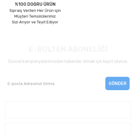
%100 DOĞRU ÜRÜN
Sipraiş Verilen Her Ürün için
Müşteri Temsilcilerimiz
Sizi Arıyor ve Teyit Ediyor
E-BÜLTEN ABONELİĞİ
Güncel kampanyalarımızdan haberdar olmak için kayıt olunuz.
GÖNDER
Kurumsal
Yardım