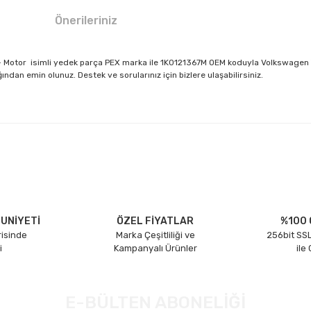
Önerileriniz
- Motor isimli yedek parça PEX marka ile 1K0121367M OEM koduyla Volkswagen 
dan emin olunuz. Destek ve sorularınız için bizlere ulaşabilirsiniz.
larda yetersiz gördüğünüz noktaları öneri formunu kullanarak tarafımıza il
Bu ürüne ilk yorumu siz yapın!
Yorum Yaz
UNİYETİ
ÖZEL FİYATLAR
%100 
risinde
Marka Çeşitliliği ve
256bit SSL
i
Kampanyalı Ürünler
ile
E-BÜLTEN ABONELİĞİ