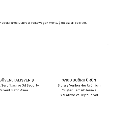
Yedek Parça Dünyası Volkswagen Merttuğ da sizleri bekliyor.
etebilirsiniz.
GÜVENLİ ALIŞVERİŞ
%100 DOĞRU ÜRÜN
 Sertifikası ve 3d Securty
Sipraiş Verilen Her Ürün için
 Güvenli Satın Alma
Müşteri Temsilcilerimiz
Sizi Arıyor ve Teyit Ediyor