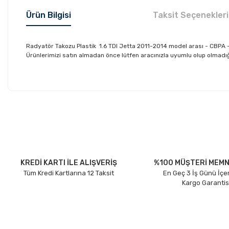
Ürün Bilgisi
Taksit Seçenekleri
Radyatör Takozu Plastik 1.6 TDI Jetta 2011-2014 model arası - CBPA 
Ürünlerimizi satın almadan önce lütfen aracınızla uyumlu olup olmadığın
Bu ürünün fiyat bilgisi, resim, ürün açıklamalarında ve diğer konu
Görüş ve önerileriniz için teşekkür ederiz.
Ürün resmi kalitesiz, bozuk veya görüntülenemiyor.
Ürün açıklamasında eksik bilgiler bulunuyor.
Ürün bilgilerinde hatalar bulunuyor.
KREDİ KARTI İLE ALIŞVERİŞ
%100 MÜŞTERİ MEMN
Tüm Kredi Kartlarına 12 Taksit
En Geç 3 İş Günü İçe
Ürün fiyatı diğer sitelerden daha pahalı.
Kargo Garantis
Bu ürüne benzer farklı alternatifler olmalı.