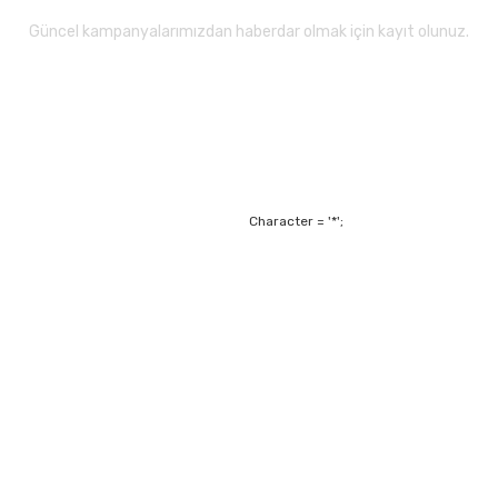
Güncel kampanyalarımızdan haberdar olmak için kayıt olunuz.
Gönder
Character = '*';
Alışveriş
Mesafeli Satış Sözl
m
Garanti ve Değişim Ş
Kişisel Verilerin Ko
Havale Bildirim For