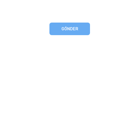
GÖNDER
eşmesi
artları
runması
mu