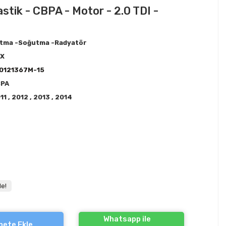
stik - CBPA - Motor - 2.0 TDI -
ıtma -Soğutma -Radyatör
EX
0121367M-15
BPA
11
,
2012
,
2013
,
2014
le!
Whatsapp ile
pete Ekle