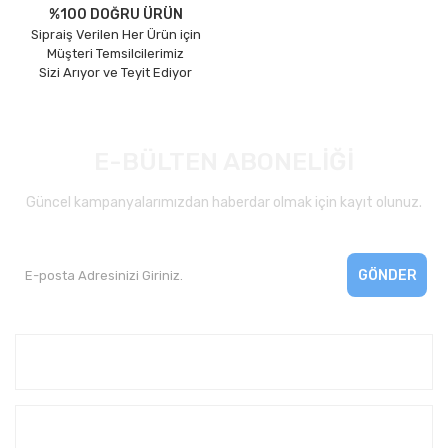
%100 DOĞRU ÜRÜN
Sipraiş Verilen Her Ürün için
Müşteri Temsilcilerimiz
Sizi Arıyor ve Teyit Ediyor
E-BÜLTEN ABONELİĞİ
Güncel kampanyalarımızdan haberdar olmak için kayıt olunuz.
GÖNDER
Kurumsal
Yardım