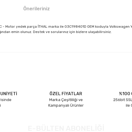
Önerileriniz
AXC - Motor yedek parça İTHAL marka ile 03C198401D OEM koduyla Volkswagen Ye
dan emin olunuz. Destek ve sorularınız için bizlere ulaşabilirsiniz.
larda yetersiz gördüğünüz noktaları öneri formunu kullanarak tarafımıza il
Bu ürüne ilk yorumu siz yapın!
Yorum Yaz
UNİYETİ
ÖZEL FİYATLAR
%100 
risinde
Marka Çeşitliliği ve
256bit SSL
i
Kampanyalı Ürünler
ile
E-BÜLTEN ABONELİĞİ