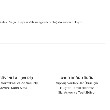
dek Parça Dünyası Volkswagen Merttuğ da sizleri bekliyor.
etebilirsiniz.
GÜVENLİ ALIŞVERİŞ
%100 DOĞRU ÜRÜN
 Sertifikası ve 3d Securty
Sipraiş Verilen Her Ürün için
 Güvenli Satın Alma
Müşteri Temsilcilerimiz
Sizi Arıyor ve Teyit Ediyor