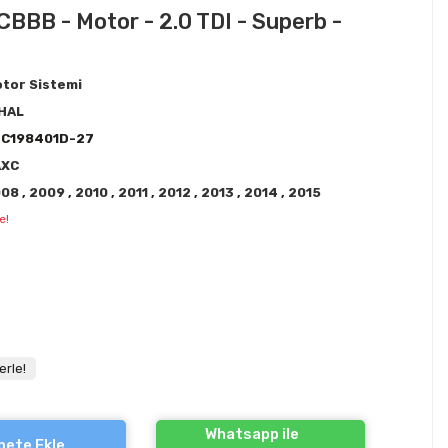
CBBB - Motor - 2.0 TDI - Superb -
tor Sistemi
HAL
3C198401D-27
AXC
008
,
2009
,
2010
,
2011
,
2012
,
2013
,
2014
,
2015
e!
erle!
Whatsapp ile
pete Ekle