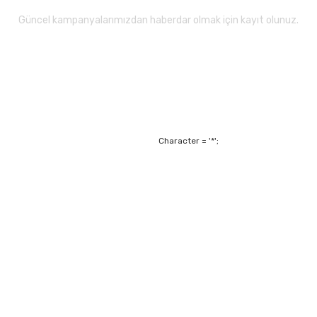
Güncel kampanyalarımızdan haberdar olmak için kayıt olunuz.
Gönder
Character = '*';
Alışveriş
Mesafeli Satış Sözl
m
Garanti ve Değişim Ş
Kişisel Verilerin Ko
Havale Bildirim For