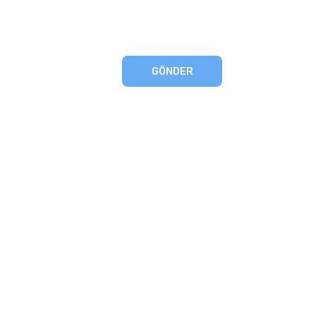
GÖNDER
eşmesi
artları
runması
mu