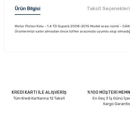
Ürün Bilgisi
Taksit Seçenekleri
Motor Piston Kolu - 1.4 TD Superb 2008-2015 Model arası isimli - C
Ürünlerimizi satın almadan önce lütfen aracınızla uyumlu olup olmadığın
Bu ürünün fiyat bilgisi, resim, ürün açıklamalarında ve diğer konu
Görüş ve önerileriniz için teşekkür ederiz.
Ürün resmi kalitesiz, bozuk veya görüntülenemiyor.
Ürün açıklamasında eksik bilgiler bulunuyor.
Ürün bilgilerinde hatalar bulunuyor.
KREDİ KARTI İLE ALIŞVERİŞ
%100 MÜŞTERİ MEMN
Tüm Kredi Kartlarına 12 Taksit
En Geç 3 İş Günü İçe
Ürün fiyatı diğer sitelerden daha pahalı.
Kargo Garantis
Bu ürüne benzer farklı alternatifler olmalı.