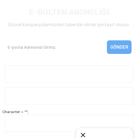
E-BÜLTEN ABONELİĞİ
Güncel kampanyalarımızdan haberdar olmak için kayıt olunuz.
GÖNDER
Kurumsal
Yardım
Character = '*';
Alışveriş