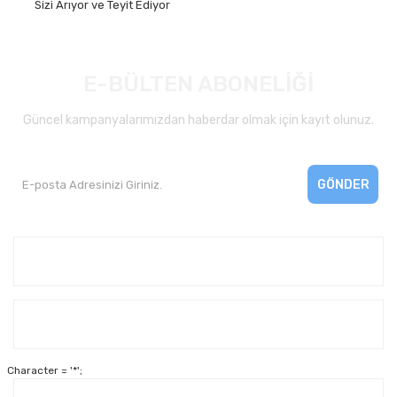
Sizi Arıyor ve Teyit Ediyor
E-BÜLTEN ABONELİĞİ
Güncel kampanyalarımızdan haberdar olmak için kayıt olunuz.
GÖNDER
Kurumsal
Yardım
Character = '*';