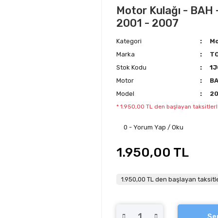
Motor Kulağı - BAH -
2001 - 2007
Kategori
Mo
Marka
T
Stok Kodu
1J
Motor
B
Model
2
* 1.950,00 TL den başlayan taksitlerl
0 - Yorum Yap / Oku
1.950,00 TL
1.950,00 TL den başlayan taksitle
Se