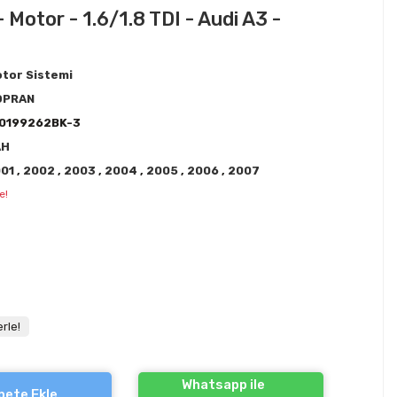
 Motor - 1.6/1.8 TDI - Audi A3 -
tor Sistemi
OPRAN
0199262BK-3
AH
001
,
2002
,
2003
,
2004
,
2005
,
2006
,
2007
e!
rle!
Whatsapp ile
pete Ekle