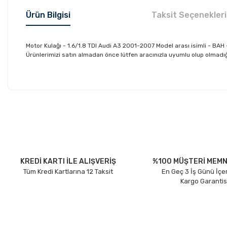
Ürün Bilgisi
Taksit Seçenekleri
Motor Kulağı - 1.6/1.8 TDI Audi A3 2001-2007 Model arası isimli - B
Ürünlerimizi satın almadan önce lütfen aracınızla uyumlu olup olmadığın
Bu ürünün fiyat bilgisi, resim, ürün açıklamalarında ve diğer konu
Görüş ve önerileriniz için teşekkür ederiz.
Ürün resmi kalitesiz, bozuk veya görüntülenemiyor.
Ürün açıklamasında eksik bilgiler bulunuyor.
Ürün bilgilerinde hatalar bulunuyor.
KREDİ KARTI İLE ALIŞVERİŞ
%100 MÜŞTERİ MEMN
Tüm Kredi Kartlarına 12 Taksit
En Geç 3 İş Günü İçe
Ürün fiyatı diğer sitelerden daha pahalı.
Kargo Garantis
Bu ürüne benzer farklı alternatifler olmalı.