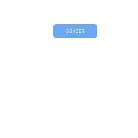
GÖNDER
eşmesi
artları
runması
mu