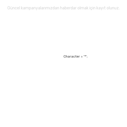
Güncel kampanyalarımızdan haberdar olmak için kayıt olunuz.
Gönder
Character = '*';
Alışveriş
Mesafeli Satış Sözl
m
Garanti ve Değişim Ş
Kişisel Verilerin Ko
Havale Bildirim For