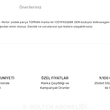
Önerileriniz
AH - Motor yedek parça TOPRAN marka ile 1J0199262BK OEM koduyla Volkswagen 
dan emin olunuz. Destek ve sorularınız için bizlere ulaşabilirsiniz.
larda yetersiz gördüğünüz noktaları öneri formunu kullanarak tarafımıza il
Bu ürüne ilk yorumu siz yapın!
Yorum Yaz
UNİYETİ
ÖZEL FİYATLAR
%100 
risinde
Marka Çeşitliliği ve
256bit SSL
i
Kampanyalı Ürünler
ile
E-BÜLTEN ABONELİĞİ