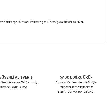
Yedek Parça Dünyası Volkswagen Merttuğ da sizleri bekliyor.
etebilirsiniz.
GÜVENLİ ALIŞVERİŞ
%100 DOĞRU ÜRÜN
 Sertifikası ve 3d Securty
Sipraiş Verilen Her Ürün için
 Güvenli Satın Alma
Müşteri Temsilcilerimiz
Sizi Arıyor ve Teyit Ediyor