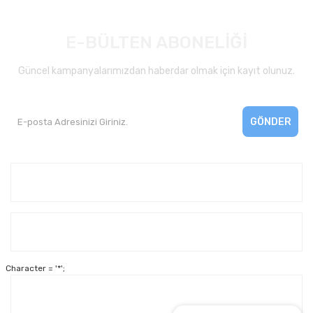
E-BÜLTEN ABONELİĞİ
Güncel kampanyalarımızdan haberdar olmak için kayıt olunuz.
GÖNDER
Kurumsal
Yardım
Character = '*';
Alışveriş