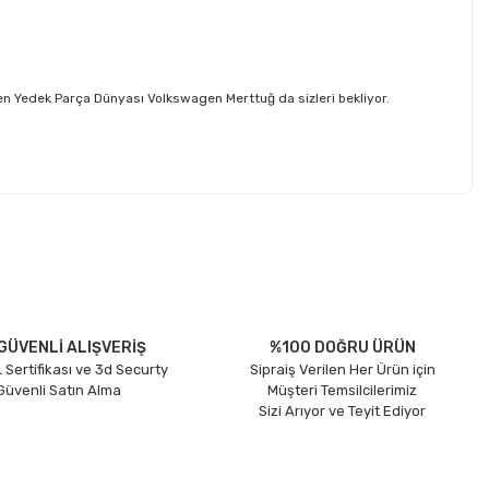
n Yedek Parça Dünyası Volkswagen Merttuğ da sizleri bekliyor.
etebilirsiniz.
GÜVENLİ ALIŞVERİŞ
%100 DOĞRU ÜRÜN
 Sertifikası ve 3d Securty
Sipraiş Verilen Her Ürün için
 Güvenli Satın Alma
Müşteri Temsilcilerimiz
Sizi Arıyor ve Teyit Ediyor