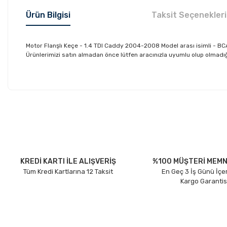
Ürün Bilgisi
Taksit Seçenekleri
Motor Flanşlı Keçe - 1.4 TDI Caddy 2004-2008 Model arası isimli - B
Ürünlerimizi satın almadan önce lütfen aracınızla uyumlu olup olmadığın
Bu ürünün fiyat bilgisi, resim, ürün açıklamalarında ve diğer konu
Görüş ve önerileriniz için teşekkür ederiz.
Ürün resmi kalitesiz, bozuk veya görüntülenemiyor.
Ürün açıklamasında eksik bilgiler bulunuyor.
Ürün bilgilerinde hatalar bulunuyor.
KREDİ KARTI İLE ALIŞVERİŞ
%100 MÜŞTERİ MEMN
Tüm Kredi Kartlarına 12 Taksit
En Geç 3 İş Günü İçe
Ürün fiyatı diğer sitelerden daha pahalı.
Kargo Garantis
Bu ürüne benzer farklı alternatifler olmalı.