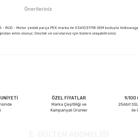
Önerileriniz
CA - BUD - Motor yedek parça PEX marka ile 036103171B OEM koduyla Volkswage
dan emin olunuz. Destek ve sorularınız için bizlere ulaşabilirsiniz.
larda yetersiz gördüğünüz noktaları öneri formunu kullanarak tarafımıza il
Bu ürüne ilk yorumu siz yapın!
Yorum Yaz
UNİYETİ
ÖZEL FİYATLAR
%100 
risinde
Marka Çeşitliliği ve
256bit SSL
i
Kampanyalı Ürünler
ile
E-BÜLTEN ABONELİĞİ