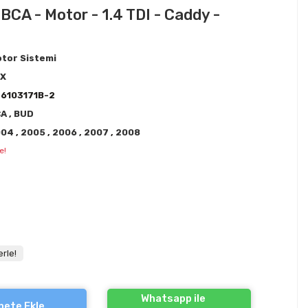
 BCA - Motor - 1.4 TDI - Caddy -
tor Sistemi
EX
6103171B-2
CA
,
BUD
004
,
2005
,
2006
,
2007
,
2008
e!
rle!
Whatsapp ile
pete Ekle