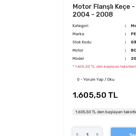
Motor Flanşlı Keçe -
2004 - 2008
Kategori
Mo
Marka
P
Stok Kodu
03
Motor
B
Model
2
* 1.605,50 TL den başlayan taksitlerl
0 - Yorum Yap / Oku
1.605,50 TL
1.605,50 TL den başlayan taksitle
Se