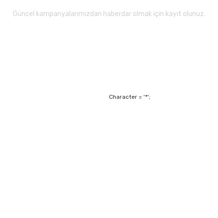
Güncel kampanyalarımızdan haberdar olmak için kayıt olunuz.
Gönder
Character = '*';
Alışveriş
Mesafeli Satış Sözl
m
Garanti ve Değişim Ş
Kişisel Verilerin Ko
Havale Bildirim For