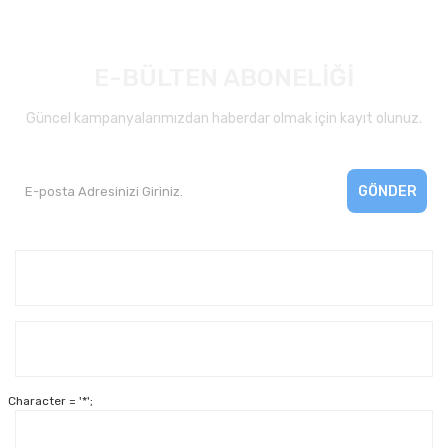
E-BÜLTEN ABONELİĞİ
Güncel kampanyalarımızdan haberdar olmak için kayıt olunuz.
GÖNDER
Kurumsal
Yardım
Character = '*';
Alışveriş