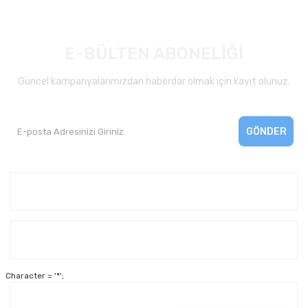
E-BÜLTEN ABONELİĞİ
Güncel kampanyalarımızdan haberdar olmak için kayıt olunuz.
GÖNDER
Kurumsal
Yardım
Character = '*';
Alışveriş