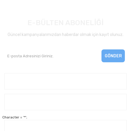
E-BÜLTEN ABONELİĞİ
Güncel kampanyalarımızdan haberdar olmak için kayıt olunuz.
GÖNDER
Kurumsal
Yardım
Character = '*';
Alışveriş