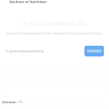
Sizi Arıyor ve Teyit Ediyor
E-BÜLTEN ABONELİĞİ
Güncel kampanyalarımızdan haberdar olmak için kayıt olunuz.
GÖNDER
Kurumsal
Yardım
Character = '*';