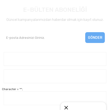
E-BÜLTEN ABONELİĞİ
Güncel kampanyalarımızdan haberdar olmak için kayıt olunuz.
GÖNDER
Kurumsal
Yardım
Character = '*';
Alışveriş