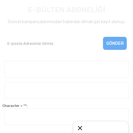
E-BÜLTEN ABONELİĞİ
Güncel kampanyalarımızdan haberdar olmak için kayıt olunuz.
GÖNDER
Kurumsal
Yardım
Character = '*';
Alışveriş
Müşteri Hizmetleri: