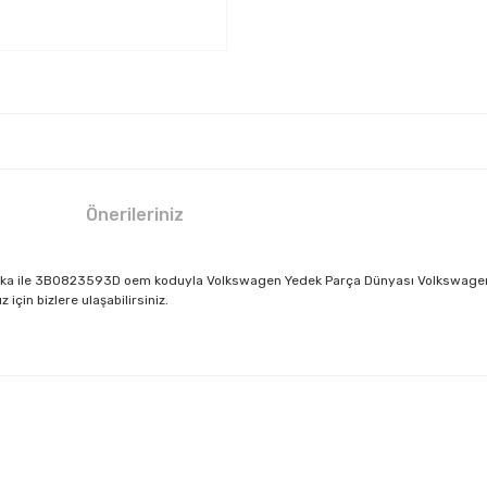
Önerileriniz
a ile 3B0823593D oem koduyla Volkswagen Yedek Parça Dünyası Volkswagen Mer
için bizlere ulaşabilirsiniz.
larda yetersiz gördüğünüz noktaları öneri formunu kullanarak tarafımıza il
Bu ürüne ilk yorumu siz yapın!
Yorum Yaz