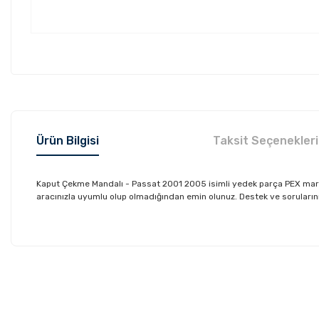
Ürün Bilgisi
Taksit Seçenekleri
Kaput Çekme Mandalı - Passat 2001 2005 isimli yedek parça PEX mark
aracınızla uyumlu olup olmadığından emin olunuz. Destek ve sorularınız 
Bu ürünün fiyat bilgisi, resim, ürün açıklamalarında ve diğer konu
Görüş ve önerileriniz için teşekkür ederiz.
Ürün resmi kalitesiz, bozuk veya görüntülenemiyor.