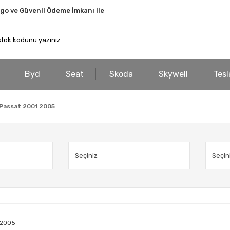
rgo ve Güvenli Ödeme İmkanı ile
Byd
Seat
Skoda
Skywell
Tesl
 Passat 2001 2005