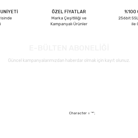
UNİYETİ
ÖZEL FİYATLAR
%100 
risinde
Marka Çeşitliliği ve
256bit SSL
i
Kampanyalı Ürünler
ile
E-BÜLTEN ABONELİĞİ
Güncel kampanyalarımızdan haberdar olmak için kayıt olunuz.
Gönder
Character = '*';
Alışveriş
Mesafeli Satış Sözl