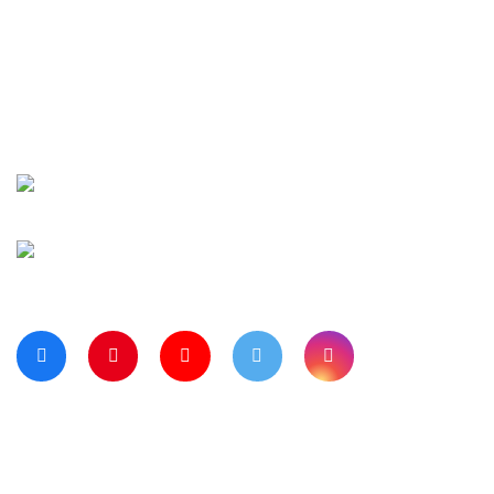
İletişim
Şifremi Unuttu
Siparişlerim
Kargo Takip
Banka Hesap Numaralarımız
Bize Ulaşın
Blog Sayfamız
Müşteri Hizmetleri:
0 312 3950290
Haritada Bizi Görmek için Tıklayınız
Bizi Takip Ediyor musunuz?