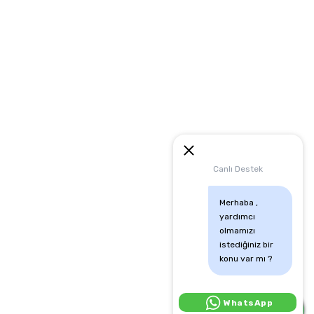
artları
runması
mu
Canlı Destek
Merhaba , 
yardımcı 
olmamızı 
istediğiniz bir 
konu var mı ?
Canlı Destek İçin Tıkla:
WhatsApp