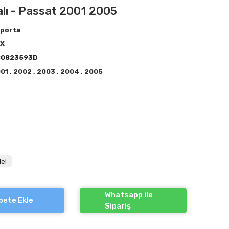
ı - Passat 2001 2005
porta
EX
B0823593D
001
,
2002
,
2003
,
2004
,
2005
le!
Whatsapp ile
pete Ekle
Sipariş