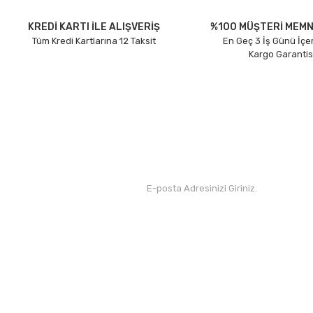
Ürün açıklamasında eksik bilgiler bulunuyor.
Ürün bilgilerinde hatalar bulunuyor.
KREDİ KARTI İLE ALIŞVERİŞ
%100 MÜŞTERİ MEMN
Tüm Kredi Kartlarına 12 Taksit
En Geç 3 İş Günü İçe
Ürün fiyatı diğer sitelerden daha pahalı.
Kargo Garantis
Bu ürüne benzer farklı alternatifler olmalı.
Kurumsal
Yardım
Hakkımızda
Yeni Üyelik