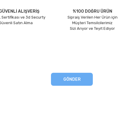
GÜVENLİ ALIŞVERİŞ
%100 DOĞRU ÜRÜN
 Sertifikası ve 3d Securty
Sipraiş Verilen Her Ürün için
 Güvenli Satın Alma
Müşteri Temsilcilerimiz
Sizi Arıyor ve Teyit Ediyor
GÖNDER
eşmesi