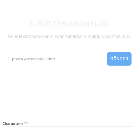
E-BÜLTEN ABONELİĞİ
Güncel kampanyalarımızdan haberdar olmak için kayıt olunuz.
GÖNDER
Kurumsal
Yardım
Character = '*';
Alışveriş