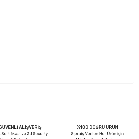
etebilirsiniz.
GÜVENLİ ALIŞVERİŞ
%100 DOĞRU ÜRÜN
 Sertifikası ve 3d Securty
Sipraiş Verilen Her Ürün için