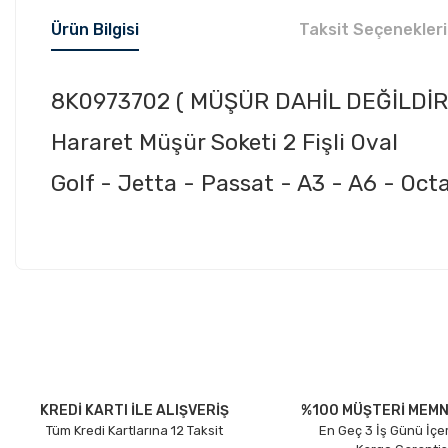
Ürün Bilgisi
Taksit Seçenekleri
8K0973702 ( MÜŞÜR DAHİL DEĞİLDİR
Hararet Müşür Soketi 2 Fişli Oval
Golf - Jetta - Passat - A3 - A6 - Oct
Bu ürünün fiyat bilgisi, resim, ürün açıklamalarında ve diğer konu
Görüş ve önerileriniz için teşekkür ederiz.
Ürün resmi kalitesiz, bozuk veya görüntülenemiyor.
Ürün açıklamasında eksik bilgiler bulunuyor.
Ürün bilgilerinde hatalar bulunuyor.
KREDİ KARTI İLE ALIŞVERİŞ
%100 MÜŞTERİ MEMN
Tüm Kredi Kartlarına 12 Taksit
En Geç 3 İş Günü İçe
Ürün fiyatı diğer sitelerden daha pahalı.