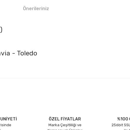
Önerileriniz
)
avia - Toledo
larda yetersiz gördüğünüz noktaları öneri formunu kullanarak tarafımıza il
Bu ürüne ilk yorumu siz yapın!
Yorum Yaz
UNİYETİ
ÖZEL FİYATLAR
%100 
risinde
Marka Çeşitliliği ve
256bit SSL