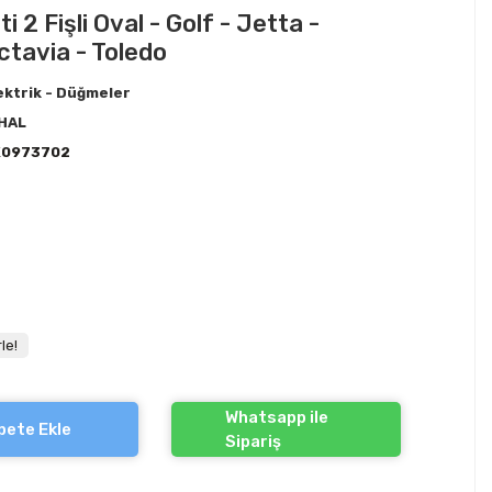
 2 Fişli Oval - Golf - Jetta -
ctavia - Toledo
ektrik - Düğmeler
HAL
K0973702
le!
Whatsapp ile
pete Ekle
Sipariş