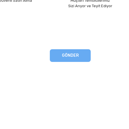
 Güvenli Satın Alma
Müşteri Temsilcilerimiz
Sizi Arıyor ve Teyit Ediyor
GÖNDER
eşmesi
artları
runması