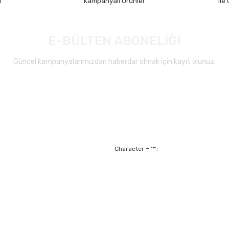
i
Kampanyalı Ürünler
ile
E-BÜLTEN ABONELİĞİ
Güncel kampanyalarımızdan haberdar olmak için kayıt olunuz.
Gönder
Character = '*';
Alışveriş
Mesafeli Satış Sözl
m
Garanti ve Değişim Ş
Kişisel Verilerin Ko